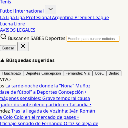
Tenis
Futbol Internacional
La Liga
Liga Profesional Argentina
Premier League
Lucha Libre
AVISOS LEGALES
Buscar en SABES Deportes
Buscar
▲
Búsquedas sugeridas
Huachipato
Deportes Concepción
Fernández Vial
UdeC
Biobío
VIVO
os
La tarde-noche donde la “Nona” Muñoz
lase de fútbol” a Deportes Concepción •
mágenes sensibles: Grave temporal causa
ador durante pleno partido en Tailandia •
ndez
Tras la llegada de Vozinha: Iván Román
a Colo Colo en el mercado de pases •
l fichaje soñado de Fernando Ortiz se aleja de