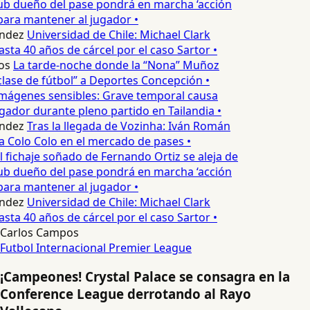
ub dueño del pase pondrá en marcha ‘acción
para mantener al jugador •
ndez
Universidad de Chile: Michael Clark
asta 40 años de cárcel por el caso Sartor •
os
La tarde-noche donde la “Nona” Muñoz
lase de fútbol” a Deportes Concepción •
mágenes sensibles: Grave temporal causa
ador durante pleno partido en Tailandia •
ndez
Tras la llegada de Vozinha: Iván Román
a Colo Colo en el mercado de pases •
l fichaje soñado de Fernando Ortiz se aleja de
ub dueño del pase pondrá en marcha ‘acción
para mantener al jugador •
ndez
Universidad de Chile: Michael Clark
asta 40 años de cárcel por el caso Sartor •
Carlos Campos
Futbol Internacional
Premier League
¡Campeones! Crystal Palace se consagra en la
Conference League derrotando al Rayo