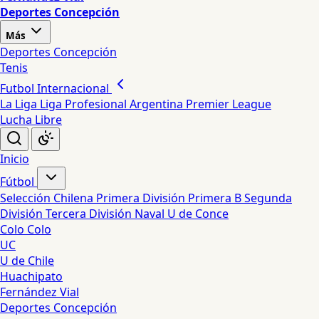
Deportes Concepción
Más
Deportes Concepción
Tenis
Futbol Internacional
La Liga
Liga Profesional Argentina
Premier League
Lucha Libre
Inicio
Fútbol
Selección Chilena
Primera División
Primera B
Segunda
División
Tercera División
Naval
U de Conce
Colo Colo
UC
U de Chile
Huachipato
Fernández Vial
Deportes Concepción