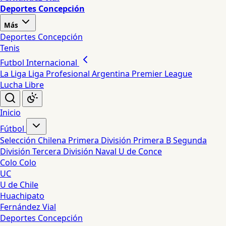
Deportes Concepción
Más
Deportes Concepción
Tenis
Futbol Internacional
La Liga
Liga Profesional Argentina
Premier League
Lucha Libre
Inicio
Fútbol
Selección Chilena
Primera División
Primera B
Segunda
División
Tercera División
Naval
U de Conce
Colo Colo
UC
U de Chile
Huachipato
Fernández Vial
Deportes Concepción