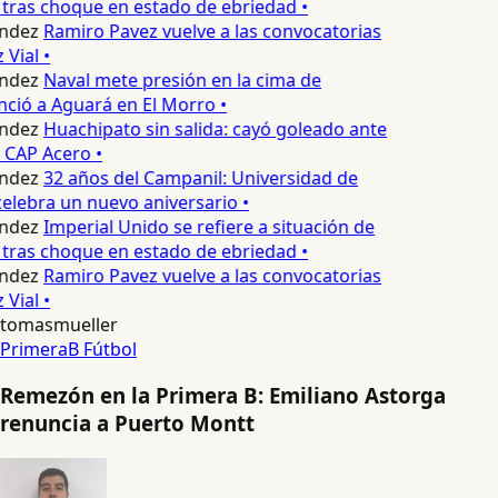
tras choque en estado de ebriedad •
ndez
Ramiro Pavez vuelve a las convocatorias
Vial •
ndez
Naval mete presión en la cima de
nció a Aguará en El Morro •
ndez
Huachipato sin salida: cayó goleado ante
 CAP Acero •
ndez
32 años del Campanil: Universidad de
lebra un nuevo aniversario •
ndez
Imperial Unido se refiere a situación de
tras choque en estado de ebriedad •
ndez
Ramiro Pavez vuelve a las convocatorias
Vial •
tomasmueller
PrimeraB
Fútbol
Remezón en la Primera B: Emiliano Astorga
renuncia a Puerto Montt