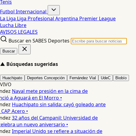
Tenis
Futbol Internacional
La Liga
Liga Profesional Argentina
Premier League
Lucha Libre
AVISOS LEGALES
Buscar en SABES Deportes
Buscar
▲
Búsquedas sugeridas
Huachipato
Deportes Concepción
Fernández Vial
UdeC
Biobío
VIVO
ndez
Naval mete presión en la cima de
nció a Aguará en El Morro •
ndez
Huachipato sin salida: cayó goleado ante
 CAP Acero •
ndez
32 años del Campanil: Universidad de
lebra un nuevo aniversario •
ndez
Imperial Unido se refiere a situación de