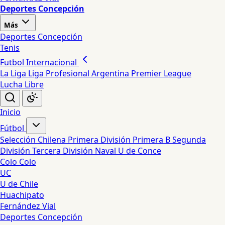
Deportes Concepción
Más
Deportes Concepción
Tenis
Futbol Internacional
La Liga
Liga Profesional Argentina
Premier League
Lucha Libre
Inicio
Fútbol
Selección Chilena
Primera División
Primera B
Segunda
División
Tercera División
Naval
U de Conce
Colo Colo
UC
U de Chile
Huachipato
Fernández Vial
Deportes Concepción