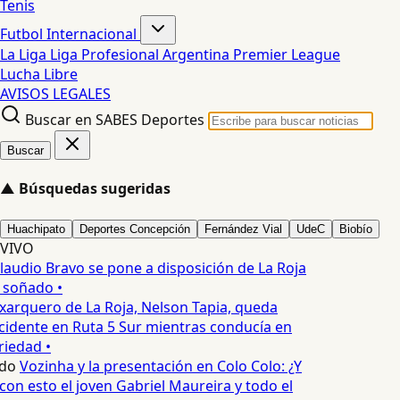
Tenis
Futbol Internacional
La Liga
Liga Profesional Argentina
Premier League
Lucha Libre
AVISOS LEGALES
Buscar en SABES Deportes
Buscar
▲
Búsquedas sugeridas
Huachipato
Deportes Concepción
Fernández Vial
UdeC
Biobío
VIVO
laudio Bravo se pone a disposición de La Roja
 soñado •
xarquero de La Roja, Nelson Tapia, queda
cidente en Ruta 5 Sur mientras conducía en
iedad •
do
Vozinha y la presentación en Colo Colo: ¿Y
n esto el joven Gabriel Maureira y todo el