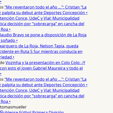
•
os
“Me reventaron todo el año …”: Cristian “La
palpita su debut ante Deportes Concepción •
tención Conce, UdeC y Vial: Municipalidad
ica decisión por “sobrecarga” en cancha del
 Roa •
laudio Bravo se pone a disposición de La Roja
 soñado •
xarquero de La Roja, Nelson Tapia, queda
cidente en Ruta 5 Sur mientras conducía en
iedad •
do
Vozinha y la presentación en Colo Colo: ¿Y
n esto el joven Gabriel Maureira y todo el
•
os
“Me reventaron todo el año …”: Cristian “La
palpita su debut ante Deportes Concepción •
tención Conce, UdeC y Vial: Municipalidad
ica decisión por “sobrecarga” en cancha del
 Roa •
tomasmueller
Ñublense
Fútbol
Primera División