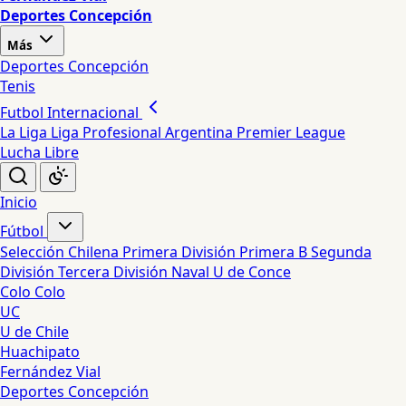
Deportes Concepción
Más
Deportes Concepción
Tenis
Futbol Internacional
La Liga
Liga Profesional Argentina
Premier League
Lucha Libre
Inicio
Fútbol
Selección Chilena
Primera División
Primera B
Segunda
División
Tercera División
Naval
U de Conce
Colo Colo
UC
U de Chile
Huachipato
Fernández Vial
Deportes Concepción