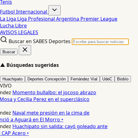
Tenis
Futbol Internacional
La Liga
Liga Profesional Argentina
Premier League
Lucha Libre
AVISOS LEGALES
Buscar en SABES Deportes
Buscar
▲
Búsquedas sugeridas
Huachipato
Deportes Concepción
Fernández Vial
UdeC
Biobío
VIVO
ndez
Momento bullalbo: el jocoso abrazo
Mosa y Cecilia Perez en el superclásico
ndez
Naval mete presión en la cima de
nció a Aguará en El Morro •
ndez
Huachipato sin salida: cayó goleado ante
 CAP Acero •