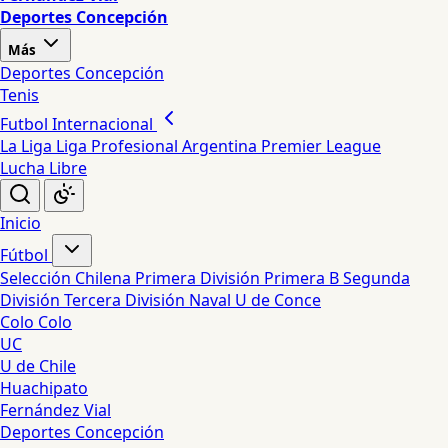
Deportes Concepción
Más
Deportes Concepción
Tenis
Futbol Internacional
La Liga
Liga Profesional Argentina
Premier League
Lucha Libre
Inicio
Fútbol
Selección Chilena
Primera División
Primera B
Segunda
División
Tercera División
Naval
U de Conce
Colo Colo
UC
U de Chile
Huachipato
Fernández Vial
Deportes Concepción