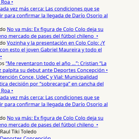
 Roa •
ada vez más cerca: Las condiciones que se
 para confirmar la llegada de Darío Osorio al
do
No va más: Ex figura de Colo Colo deja su
no mercado de pases del fútbol chileno •
do
Vozinha y la presentación en Colo Colo: ¿Y
n esto el joven Gabriel Maureira y todo el
•
os
“Me reventaron todo el año …”: Cristian “La
palpita su debut ante Deportes Concepción •
tención Conce, UdeC y Vial: Municipalidad
ica decisión por “sobrecarga” en cancha del
 Roa •
ada vez más cerca: Las condiciones que se
 para confirmar la llegada de Darío Osorio al
do
No va más: Ex figura de Colo Colo deja su
no mercado de pases del fútbol chileno •
Raul Tiki Toledo
Deportes Concepción