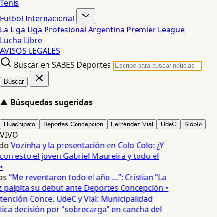
Tenis
Futbol Internacional
La Liga
Liga Profesional Argentina
Premier League
Lucha Libre
AVISOS LEGALES
Buscar en SABES Deportes
Buscar
▲
Búsquedas sugeridas
Huachipato
Deportes Concepción
Fernández Vial
UdeC
Biobío
VIVO
do
Vozinha y la presentación en Colo Colo: ¿Y
n esto el joven Gabriel Maureira y todo el
•
os
“Me reventaron todo el año …”: Cristian “La
palpita su debut ante Deportes Concepción •
tención Conce, UdeC y Vial: Municipalidad
ica decisión por “sobrecarga” en cancha del