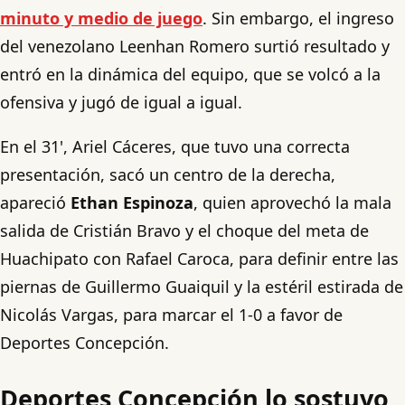
minuto y medio de juego
. Sin embargo, el ingreso
del venezolano Leenhan Romero surtió resultado y
entró en la dinámica del equipo, que se volcó a la
ofensiva y jugó de igual a igual.
En el 31', Ariel Cáceres, que tuvo una correcta
presentación, sacó un centro de la derecha,
apareció
Ethan Espinoza
, quien aprovechó la mala
salida de Cristián Bravo y el choque del meta de
Huachipato con Rafael Caroca, para definir entre las
piernas de Guillermo Guaiquil y la estéril estirada de
Nicolás Vargas, para marcar el 1-0 a favor de
Deportes Concepción.
Deportes Concepción lo sostuvo