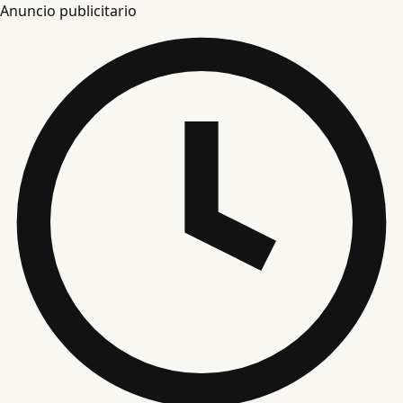
Anuncio publicitario