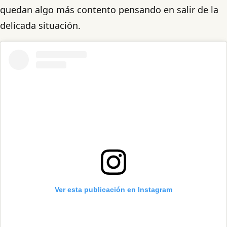
quedan algo más contento pensando en salir de la
delicada situación.
Ver esta publicación en Instagram