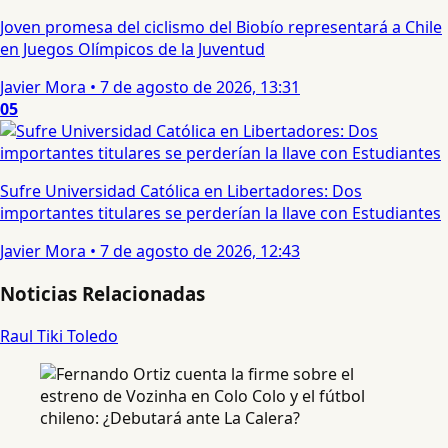
Joven promesa del ciclismo del Biobío representará a Chile
en Juegos Olímpicos de la Juventud
Javier Mora
•
7 de agosto de 2026, 13:31
05
Sufre Universidad Católica en Libertadores: Dos
importantes titulares se perderían la llave con Estudiantes
Javier Mora
•
7 de agosto de 2026, 12:43
Noticias Relacionadas
Raul Tiki Toledo