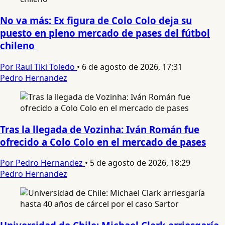
No va más: Ex figura de Colo Colo deja su
puesto en pleno mercado de pases del fútbol
chileno
Por Raul Tiki Toledo
•
6 de agosto de 2026, 17:31
Pedro Hernandez
Tras la llegada de Vozinha: Iván Román fue
ofrecido a Colo Colo en el mercado de pases
Por Pedro Hernandez
•
5 de agosto de 2026, 18:29
Pedro Hernandez