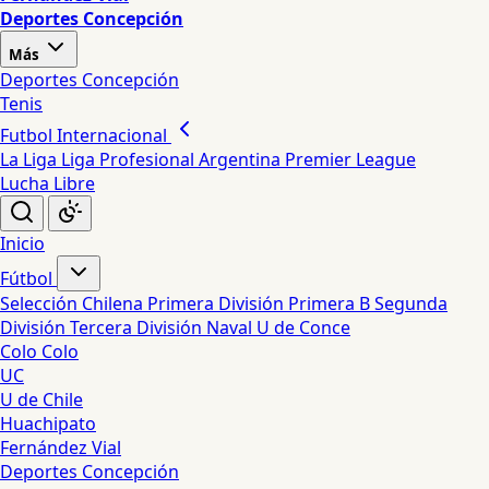
Deportes Concepción
Más
Deportes Concepción
Tenis
Futbol Internacional
La Liga
Liga Profesional Argentina
Premier League
Lucha Libre
Inicio
Fútbol
Selección Chilena
Primera División
Primera B
Segunda
División
Tercera División
Naval
U de Conce
Colo Colo
UC
U de Chile
Huachipato
Fernández Vial
Deportes Concepción