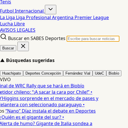
Tenis
Futbol Internacional
La Liga
Liga Profesional Argentina
Premier League
Lucha Libre
AVISOS LEGALES
Buscar en SABES Deportes
Buscar
▲
Búsquedas sugeridas
Huachipato
Deportes Concepción
Fernández Vial
UdeC
Biobío
VIVO
inal de WRC Rally que se hará en Biobío
dor chileno: “¡A sacar la cara por Chile!” •
’Higgins sorprende en el mercado de pases y
delantera con seleccionado paraguayo •
os
“Nano” Díaz instala el debate en Deportes
Quién es el gigante del sur? •
Alerta de humo? Gigante de Italia sondea a