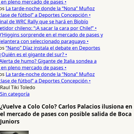
 en pleno mercado de pases •
os
La tarde-noche donde la “Nona” Muñoz
lase de fútbol” a Deportes Concepción •
inal de WRC Rally que se hará en Biobío
dor chileno: “¡A sacar la cara por Chile!” •
’Higgins sorprende en el mercado de pases y
delantera con seleccionado paraguayo •
os
“Nano” Díaz instala el debate en Deportes
Quién es el gigante del sur? •
Alerta de humo? Gigante de Italia sondea a
 en pleno mercado de pases •
os
La tarde-noche donde la “Nona” Muñoz
lase de fútbol” a Deportes Concepción •
Raul Tiki Toledo
Sin categoría
¿Vuelve a Colo Colo? Carlos Palacios ilusiona en
el mercado de pases con posible salida de Boca
Juniors