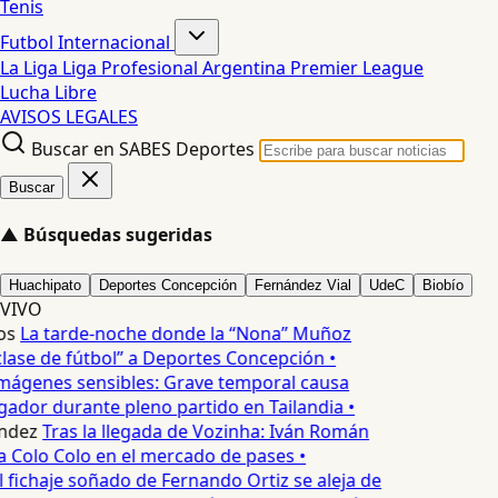
Tenis
Futbol Internacional
La Liga
Liga Profesional Argentina
Premier League
Lucha Libre
AVISOS LEGALES
Buscar en SABES Deportes
Buscar
▲
Búsquedas sugeridas
Huachipato
Deportes Concepción
Fernández Vial
UdeC
Biobío
VIVO
os
La tarde-noche donde la “Nona” Muñoz
lase de fútbol” a Deportes Concepción •
mágenes sensibles: Grave temporal causa
ador durante pleno partido en Tailandia •
ndez
Tras la llegada de Vozinha: Iván Román
a Colo Colo en el mercado de pases •
l fichaje soñado de Fernando Ortiz se aleja de