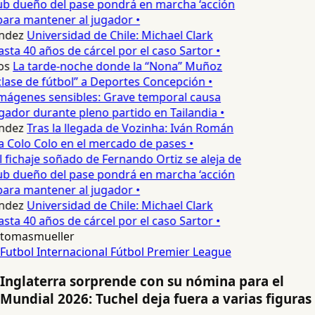
ub dueño del pase pondrá en marcha ‘acción
para mantener al jugador •
ndez
Universidad de Chile: Michael Clark
sta 40 años de cárcel por el caso Sartor •
os
La tarde-noche donde la “Nona” Muñoz
lase de fútbol” a Deportes Concepción •
mágenes sensibles: Grave temporal causa
ador durante pleno partido en Tailandia •
ndez
Tras la llegada de Vozinha: Iván Román
a Colo Colo en el mercado de pases •
l fichaje soñado de Fernando Ortiz se aleja de
ub dueño del pase pondrá en marcha ‘acción
para mantener al jugador •
ndez
Universidad de Chile: Michael Clark
sta 40 años de cárcel por el caso Sartor •
tomasmueller
Futbol Internacional
Fútbol
Premier League
Inglaterra sorprende con su nómina para el
Mundial 2026: Tuchel deja fuera a varias figuras