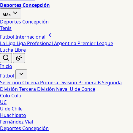
Deportes Concepción
Más
Deportes Concepción
Tenis
Futbol Internacional
La Liga
Liga Profesional Argentina
Premier League
Lucha Libre
Inicio
Fútbol
Selección Chilena
Primera División
Primera B
Segunda
División
Tercera División
Naval
U de Conce
Colo Colo
UC
U de Chile
Huachipato
Fernández Vial
Deportes Concepción