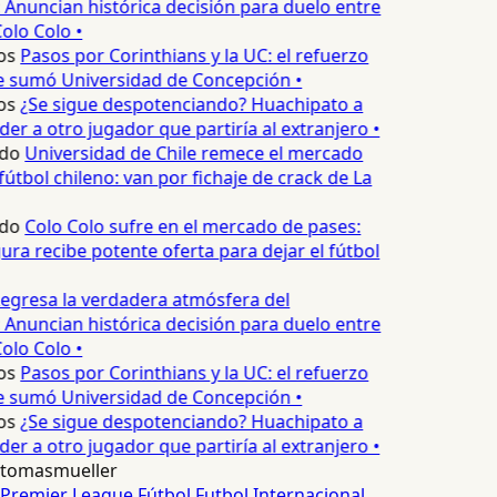
 Anuncian histórica decisión para duelo entre
olo Colo •
os
Pasos por Corinthians y la UC: el refuerzo
e sumó Universidad de Concepción •
os
¿Se sigue despotenciando? Huachipato a
er a otro jugador que partiría al extranjero •
do
Universidad de Chile remece el mercado
útbol chileno: van por fichaje de crack de La
do
Colo Colo sufre en el mercado de pases:
ura recibe potente oferta para dejar el fútbol
egresa la verdadera atmósfera del
 Anuncian histórica decisión para duelo entre
olo Colo •
os
Pasos por Corinthians y la UC: el refuerzo
e sumó Universidad de Concepción •
os
¿Se sigue despotenciando? Huachipato a
er a otro jugador que partiría al extranjero •
tomasmueller
Premier League
Fútbol
Futbol Internacional