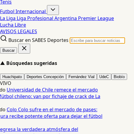
Tenis
Futbol Internacional
La Liga
Liga Profesional Argentina
Premier League
Lucha Libre
AVISOS LEGALES
Buscar en SABES Deportes
Buscar
▲
Búsquedas sugeridas
Huachipato
Deportes Concepción
Fernández Vial
UdeC
Biobío
VIVO
do
Universidad de Chile remece el mercado
útbol chileno: van por fichaje de crack de La
do
Colo Colo sufre en el mercado de pases:
ura recibe potente oferta para dejar el fútbol
egresa la verdadera atmósfera del