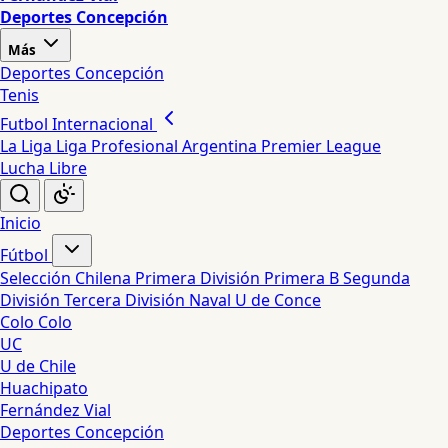
Deportes Concepción
Más
Deportes Concepción
Tenis
Futbol Internacional
La Liga
Liga Profesional Argentina
Premier League
Lucha Libre
Inicio
Fútbol
Selección Chilena
Primera División
Primera B
Segunda
División
Tercera División
Naval
U de Conce
Colo Colo
UC
U de Chile
Huachipato
Fernández Vial
Deportes Concepción