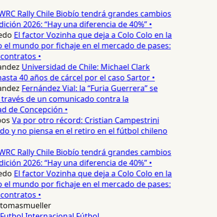
WRC Rally Chile Biobío tendrá grandes cambios
dición 2026: “Hay una diferencia de 40%” •
edo
El factor Vozinha que deja a Colo Colo en la
 el mundo por fichaje en el mercado de pases:
contratos •
andez
Universidad de Chile: Michael Clark
asta 40 años de cárcel por el caso Sartor •
andez
Fernández Vial: la “Furia Guerrera” se
través de un comunicado contra la
d de Concepción •
os
Va por otro récord: Cristian Campestrini
do y no piensa en el retiro en el fútbol chileno
WRC Rally Chile Biobío tendrá grandes cambios
dición 2026: “Hay una diferencia de 40%” •
edo
El factor Vozinha que deja a Colo Colo en la
 el mundo por fichaje en el mercado de pases:
contratos •
tomasmueller
Futbol Internacional
Fútbol