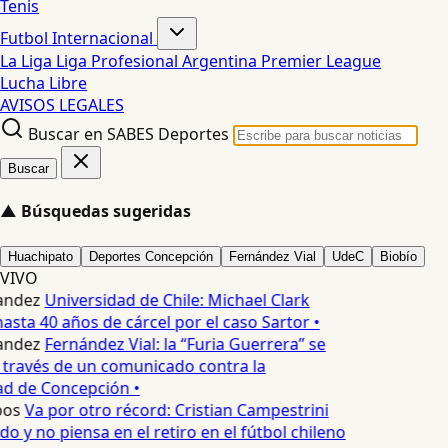
Tenis
Futbol Internacional
La Liga
Liga Profesional Argentina
Premier League
Lucha Libre
AVISOS LEGALES
Buscar en SABES Deportes
Buscar
▲
Búsquedas sugeridas
Huachipato
Deportes Concepción
Fernández Vial
UdeC
Biobío
VIVO
andez
Universidad de Chile: Michael Clark
asta 40 años de cárcel por el caso Sartor •
andez
Fernández Vial: la “Furia Guerrera” se
través de un comunicado contra la
d de Concepción •
os
Va por otro récord: Cristian Campestrini
do y no piensa en el retiro en el fútbol chileno