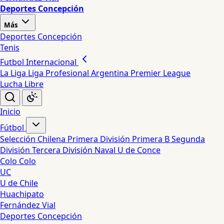
Deportes Concepción
Más
Deportes Concepción
Tenis
Futbol Internacional
La Liga
Liga Profesional Argentina
Premier League
Lucha Libre
Inicio
Fútbol
Selección Chilena
Primera División
Primera B
Segunda
División
Tercera División
Naval
U de Conce
Colo Colo
UC
U de Chile
Huachipato
Fernández Vial
Deportes Concepción