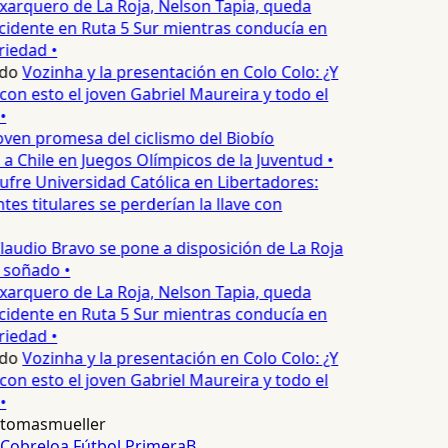
xarquero de La Roja, Nelson Tapia, queda
cidente en Ruta 5 Sur mientras conducía en
iedad •
do
Vozinha y la presentación en Colo Colo: ¿Y
n esto el joven Gabriel Maureira y todo el
•
oven promesa del ciclismo del Biobío
a Chile en Juegos Olímpicos de la Juventud •
ufre Universidad Católica en Libertadores:
es titulares se perderían la llave con
laudio Bravo se pone a disposición de La Roja
 soñado •
xarquero de La Roja, Nelson Tapia, queda
cidente en Ruta 5 Sur mientras conducía en
iedad •
do
Vozinha y la presentación en Colo Colo: ¿Y
n esto el joven Gabriel Maureira y todo el
•
tomasmueller
Cobreloa
Fútbol
PrimeraB