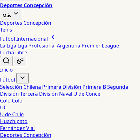
Deportes Concepción
Más
Deportes Concepción
Tenis
Futbol Internacional
La Liga
Liga Profesional Argentina
Premier League
Lucha Libre
Inicio
Fútbol
Selección Chilena
Primera División
Primera B
Segunda
División
Tercera División
Naval
U de Conce
Colo Colo
UC
U de Chile
Huachipato
Fernández Vial
Deportes Concepción