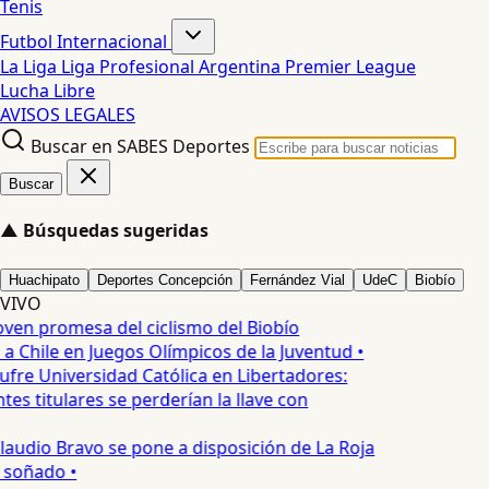
Tenis
Futbol Internacional
La Liga
Liga Profesional Argentina
Premier League
Lucha Libre
AVISOS LEGALES
Buscar en SABES Deportes
Buscar
▲
Búsquedas sugeridas
Huachipato
Deportes Concepción
Fernández Vial
UdeC
Biobío
VIVO
oven promesa del ciclismo del Biobío
a Chile en Juegos Olímpicos de la Juventud •
ufre Universidad Católica en Libertadores:
es titulares se perderían la llave con
laudio Bravo se pone a disposición de La Roja
 soñado •