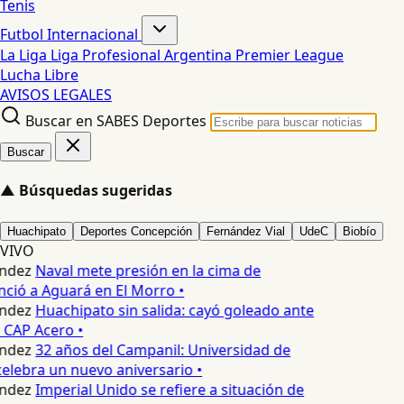
Tenis
Futbol Internacional
La Liga
Liga Profesional Argentina
Premier League
Lucha Libre
AVISOS LEGALES
Buscar en SABES Deportes
Buscar
▲
Búsquedas sugeridas
Huachipato
Deportes Concepción
Fernández Vial
UdeC
Biobío
VIVO
ndez
Naval mete presión en la cima de
nció a Aguará en El Morro •
ndez
Huachipato sin salida: cayó goleado ante
 CAP Acero •
ndez
32 años del Campanil: Universidad de
lebra un nuevo aniversario •
ndez
Imperial Unido se refiere a situación de