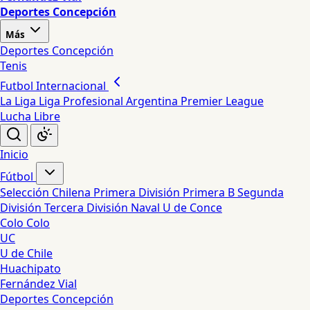
Deportes Concepción
Más
Deportes Concepción
Tenis
Futbol Internacional
La Liga
Liga Profesional Argentina
Premier League
Lucha Libre
Inicio
Fútbol
Selección Chilena
Primera División
Primera B
Segunda
División
Tercera División
Naval
U de Conce
Colo Colo
UC
U de Chile
Huachipato
Fernández Vial
Deportes Concepción