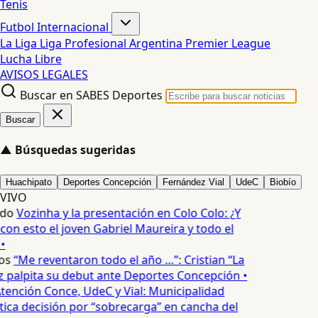
Tenis
Futbol Internacional
La Liga
Liga Profesional Argentina
Premier League
Lucha Libre
AVISOS LEGALES
Buscar en SABES Deportes
Buscar
▲
Búsquedas sugeridas
Huachipato
Deportes Concepción
Fernández Vial
UdeC
Biobío
VIVO
edo
Vozinha y la presentación en Colo Colo: ¿Y
n esto el joven Gabriel Maureira y todo el
•
os
“Me reventaron todo el año …”: Cristian “La
palpita su debut ante Deportes Concepción •
tención Conce, UdeC y Vial: Municipalidad
ica decisión por “sobrecarga” en cancha del