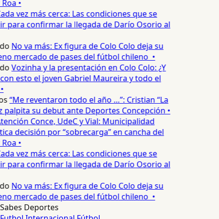
 Roa •
ada vez más cerca: Las condiciones que se
 para confirmar la llegada de Darío Osorio al
edo
No va más: Ex figura de Colo Colo deja su
no mercado de pases del fútbol chileno •
edo
Vozinha y la presentación en Colo Colo: ¿Y
n esto el joven Gabriel Maureira y todo el
•
os
“Me reventaron todo el año …”: Cristian “La
palpita su debut ante Deportes Concepción •
tención Conce, UdeC y Vial: Municipalidad
ica decisión por “sobrecarga” en cancha del
 Roa •
ada vez más cerca: Las condiciones que se
 para confirmar la llegada de Darío Osorio al
edo
No va más: Ex figura de Colo Colo deja su
no mercado de pases del fútbol chileno •
Sabes Deportes
Futbol Internacional
Fútbol