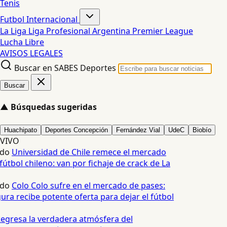
Tenis
Futbol Internacional
La Liga
Liga Profesional Argentina
Premier League
Lucha Libre
AVISOS LEGALES
Buscar en SABES Deportes
Buscar
▲
Búsquedas sugeridas
Huachipato
Deportes Concepción
Fernández Vial
UdeC
Biobío
VIVO
edo
Universidad de Chile remece el mercado
fútbol chileno: van por fichaje de crack de La
edo
Colo Colo sufre en el mercado de pases:
ura recibe potente oferta para dejar el fútbol
egresa la verdadera atmósfera del