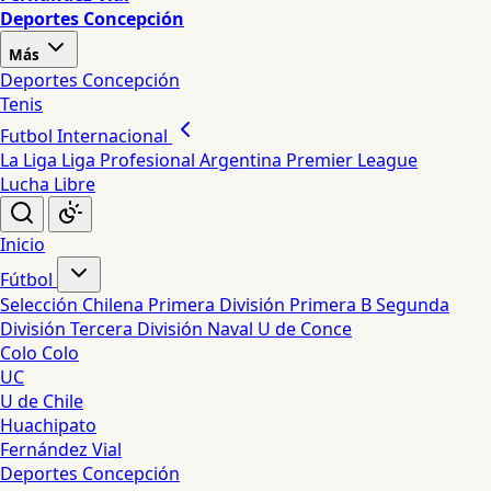
Deportes Concepción
Más
Deportes Concepción
Tenis
Futbol Internacional
La Liga
Liga Profesional Argentina
Premier League
Lucha Libre
Inicio
Fútbol
Selección Chilena
Primera División
Primera B
Segunda
División
Tercera División
Naval
U de Conce
Colo Colo
UC
U de Chile
Huachipato
Fernández Vial
Deportes Concepción