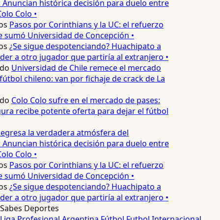
 Anuncian histórica decisión para duelo entre
olo Colo •
os
Pasos por Corinthians y la UC: el refuerzo
e sumó Universidad de Concepción •
os
¿Se sigue despotenciando? Huachipato a
er a otro jugador que partiría al extranjero •
edo
Universidad de Chile remece el mercado
fútbol chileno: van por fichaje de crack de La
edo
Colo Colo sufre en el mercado de pases:
ura recibe potente oferta para dejar el fútbol
egresa la verdadera atmósfera del
 Anuncian histórica decisión para duelo entre
olo Colo •
os
Pasos por Corinthians y la UC: el refuerzo
e sumó Universidad de Concepción •
os
¿Se sigue despotenciando? Huachipato a
er a otro jugador que partiría al extranjero •
Sabes Deportes
Liga Profesional Argentina
Fútbol
Futbol Internacional