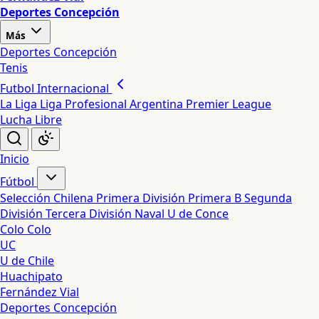
Deportes Concepción
Más
Deportes Concepción
Tenis
Futbol Internacional
La Liga
Liga Profesional Argentina
Premier League
Lucha Libre
Inicio
Fútbol
Selección Chilena
Primera División
Primera B
Segunda
División
Tercera División
Naval
U de Conce
Colo Colo
UC
U de Chile
Huachipato
Fernández Vial
Deportes Concepción