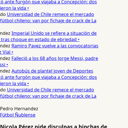
 ante furgón que viajaba a Concepción: dos
eron la vida •
edo
Universidad de Chile remece el mercado
fútbol chileno: van por fichaje de crack de La
ndez
Imperial Unido se refiere a situación de
 tras choque en estado de ebriedad •
ndez
Ramiro Pavez vuelve a las convocatorias
Vial •
ndez
Falleció a los 68 años Jorge Messi, padre
si •
ndez
Autobús de plantel joven de Deportes
 ante furgón que viajaba a Concepción: dos
eron la vida •
edo
Universidad de Chile remece el mercado
fútbol chileno: van por fichaje de crack de La
Pedro Hernandez
Fútbol
Ñublense
Nicola Pérez pide disculpas a hinchas de