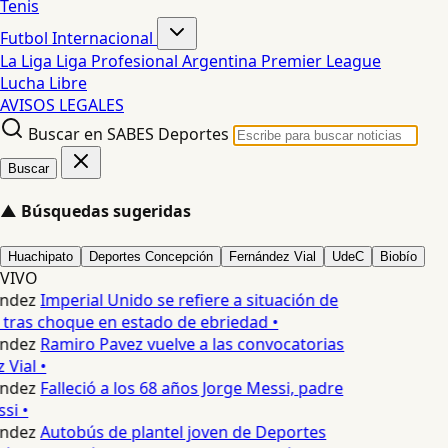
Tenis
Futbol Internacional
La Liga
Liga Profesional Argentina
Premier League
Lucha Libre
AVISOS LEGALES
Buscar en SABES Deportes
Buscar
▲
Búsquedas sugeridas
Huachipato
Deportes Concepción
Fernández Vial
UdeC
Biobío
VIVO
ndez
Imperial Unido se refiere a situación de
 tras choque en estado de ebriedad •
ndez
Ramiro Pavez vuelve a las convocatorias
Vial •
ndez
Falleció a los 68 años Jorge Messi, padre
si •
ndez
Autobús de plantel joven de Deportes