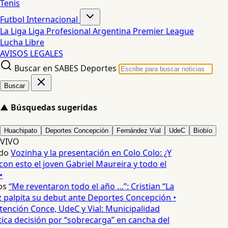
Tenis
Futbol Internacional
La Liga
Liga Profesional Argentina
Premier League
Lucha Libre
AVISOS LEGALES
Buscar en SABES Deportes
Buscar
▲
Búsquedas sugeridas
Huachipato
Deportes Concepción
Fernández Vial
UdeC
Biobío
VIVO
do
Vozinha y la presentación en Colo Colo: ¿Y
n esto el joven Gabriel Maureira y todo el
•
s
“Me reventaron todo el año …”: Cristian “La
palpita su debut ante Deportes Concepción •
tención Conce, UdeC y Vial: Municipalidad
ica decisión por “sobrecarga” en cancha del