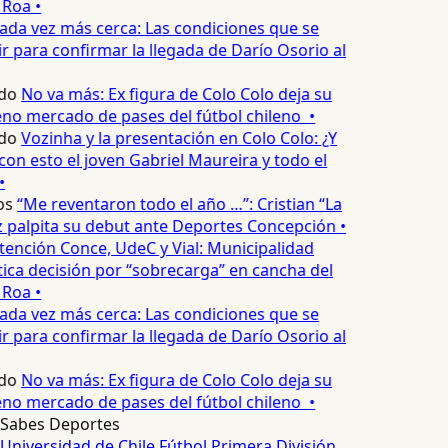
Roa •
ada vez más cerca: Las condiciones que se
 para confirmar la llegada de Darío Osorio al
do
No va más: Ex figura de Colo Colo deja su
no mercado de pases del fútbol chileno •
do
Vozinha y la presentación en Colo Colo: ¿Y
n esto el joven Gabriel Maureira y todo el
•
s
“Me reventaron todo el año …”: Cristian “La
palpita su debut ante Deportes Concepción •
tención Conce, UdeC y Vial: Municipalidad
ica decisión por “sobrecarga” en cancha del
Roa •
ada vez más cerca: Las condiciones que se
 para confirmar la llegada de Darío Osorio al
do
No va más: Ex figura de Colo Colo deja su
no mercado de pases del fútbol chileno •
Sabes Deportes
Universidad de Chile
Fútbol
Primera División