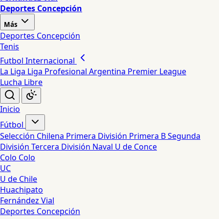
Deportes Concepción
Más
Deportes Concepción
Tenis
Futbol Internacional
La Liga
Liga Profesional Argentina
Premier League
Lucha Libre
Inicio
Fútbol
Selección Chilena
Primera División
Primera B
Segunda
División
Tercera División
Naval
U de Conce
Colo Colo
UC
U de Chile
Huachipato
Fernández Vial
Deportes Concepción