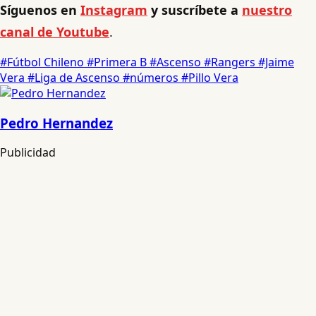
Síguenos en
Instagram
y suscríbete a
nuestro
canal de Youtube
.
#Fútbol Chileno
#Primera B
#Ascenso
#Rangers
#Jaime
Vera
#Liga de Ascenso
#números
#Pillo Vera
Pedro Hernandez
Publicidad