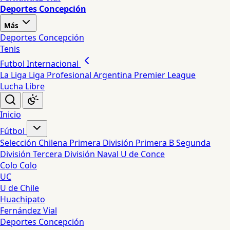
Deportes Concepción
Más
Deportes Concepción
Tenis
Futbol Internacional
La Liga
Liga Profesional Argentina
Premier League
Lucha Libre
Inicio
Fútbol
Selección Chilena
Primera División
Primera B
Segunda
División
Tercera División
Naval
U de Conce
Colo Colo
UC
U de Chile
Huachipato
Fernández Vial
Deportes Concepción