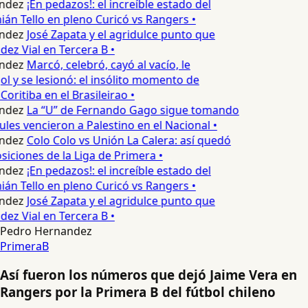
ndez
¡En pedazos!: el increíble estado del
n Tello en pleno Curicó vs Rangers •
ndez
José Zapata y el agridulce punto que
z Vial en Tercera B •
ndez
Marcó, celebró, cayó al vacío, le
l y se lesionó: el insólito momento de
Coritiba en el Brasileirao •
ndez
La “U” de Fernando Gago sigue tomando
les vencieron a Palestino en el Nacional •
ndez
Colo Colo vs Unión La Calera: así quedó
siciones de la Liga de Primera •
ndez
¡En pedazos!: el increíble estado del
n Tello en pleno Curicó vs Rangers •
ndez
José Zapata y el agridulce punto que
z Vial en Tercera B •
Pedro Hernandez
PrimeraB
Así fueron los números que dejó Jaime Vera en
Rangers por la Primera B del fútbol chileno