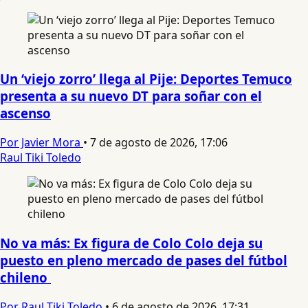
Un ‘viejo zorro’ llega al Pije: Deportes Temuco
presenta a su nuevo DT para soñar con el
ascenso
Por Javier Mora
•
7 de agosto de 2026, 17:06
Raul Tiki Toledo
No va más: Ex figura de Colo Colo deja su
puesto en pleno mercado de pases del fútbol
chileno
Por Raul Tiki Toledo
•
6 de agosto de 2026, 17:31