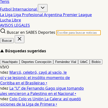
Tenis
Futbol Internacional
La Liga
Liga Profesional Argentina
Premier League
Lucha Libre
AVISOS LEGALES
Buscar en SABES Deportes
Buscar
▲
Búsquedas sugeridas
Huachipato
Deportes Concepción
Fernández Vial
UdeC
Biobío
VIVO
ndez
Marcó, celebró, cayó al vacío, le
l y se lesionó: el insólito momento de
Coritiba en el Brasileirao •
ndez
La “U” de Fernando Gago sigue tomando
les vencieron a Palestino en el Nacional •
ndez
Colo Colo vs Unión La Calera: así quedó
siciones de la Liga de Primera •