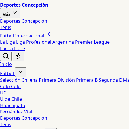
Deportes Concepción
Más
Deportes Concepción
Tenis
Futbol Internacional
La Liga
Liga Profesional Argentina
Premier League
Lucha Libre
Inicio
Fútbol
Selección Chilena
Primera División
Primera B
Segunda Divi
Colo Colo
UC
U de Chile
Huachipato
Fernández Vial
Deportes Concepción
Tenis