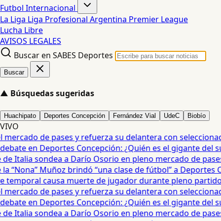
Futbol Internacional
La Liga
Liga Profesional Argentina
Premier League
Lucha Libre
AVISOS LEGALES
Buscar en SABES Deportes
Buscar
▲
Búsquedas sugeridas
Huachipato
Deportes Concepción
Fernández Vial
UdeC
Biobío
VIVO
mercado de pases y refuerza su delantera con seleccionad
debate en Deportes Concepción: ¿Quién es el gigante del sur?
e Italia sondea a Darío Osorio en pleno mercado de pases 
a “Nona” Muñoz brindó “una clase de fútbol” a Deportes Co
temporal causa muerte de jugador durante pleno partido en
mercado de pases y refuerza su delantera con seleccionad
debate en Deportes Concepción: ¿Quién es el gigante del sur?
e Italia sondea a Darío Osorio en pleno mercado de pases 