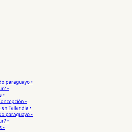
o paraguayo •
 •
•
ncepción •
 Tailandia •
o paraguayo •
 •
•