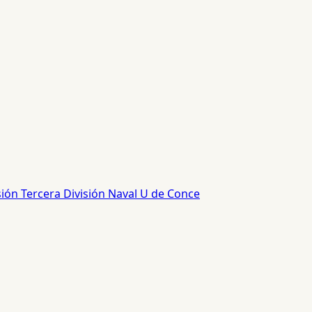
sión
Tercera División
Naval
U de Conce