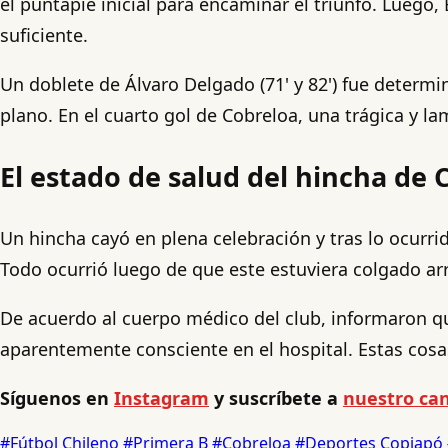
el puntapié inicial para encaminar el triunfo. Lueg
suficiente.
Un doblete de Álvaro Delgado (71' y 82') fue determin
plano. En el cuarto gol de Cobreloa, una trágica y la
El estado de salud del hincha de 
Un hincha cayó en plena celebración y tras lo ocurri
Todo ocurrió luego de que este estuviera colgado arri
De acuerdo al cuerpo médico del club, informaron q
aparentemente consciente en el hospital. Estas cosa
Síguenos en
Instagram
y suscríbete a
nuestro can
#Fútbol Chileno
#Primera B
#Cobreloa
#Deportes Copiapó