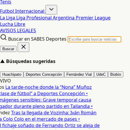
Tenis
Futbol Internacional
La Liga
Liga Profesional Argentina
Premier League
Lucha Libre
AVISOS LEGALES
Buscar en SABES Deportes
Buscar
▲
Búsquedas sugeridas
Huachipato
Deportes Concepción
Fernández Vial
UdeC
Biobío
VIVO
os
La tarde-noche donde la “Nona” Muñoz
lase de fútbol” a Deportes Concepción •
mágenes sensibles: Grave temporal causa
ador durante pleno partido en Tailandia •
ndez
Tras la llegada de Vozinha: Iván Román
a Colo Colo en el mercado de pases •
l fichaje soñado de Fernando Ortiz se aleja de