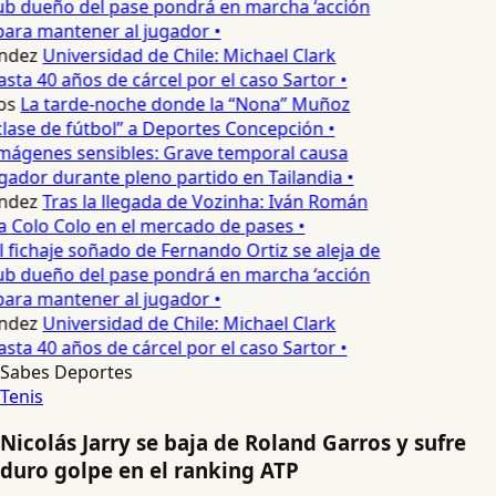
ub dueño del pase pondrá en marcha ‘acción
para mantener al jugador •
ndez
Universidad de Chile: Michael Clark
sta 40 años de cárcel por el caso Sartor •
os
La tarde-noche donde la “Nona” Muñoz
lase de fútbol” a Deportes Concepción •
mágenes sensibles: Grave temporal causa
ador durante pleno partido en Tailandia •
ndez
Tras la llegada de Vozinha: Iván Román
a Colo Colo en el mercado de pases •
l fichaje soñado de Fernando Ortiz se aleja de
ub dueño del pase pondrá en marcha ‘acción
para mantener al jugador •
ndez
Universidad de Chile: Michael Clark
sta 40 años de cárcel por el caso Sartor •
Sabes Deportes
Tenis
Nicolás Jarry se baja de Roland Garros y sufre
duro golpe en el ranking ATP