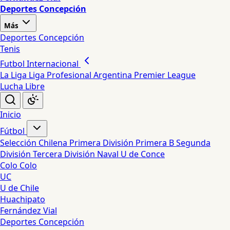
Deportes Concepción
Más
Deportes Concepción
Tenis
Futbol Internacional
La Liga
Liga Profesional Argentina
Premier League
Lucha Libre
Inicio
Fútbol
Selección Chilena
Primera División
Primera B
Segunda
División
Tercera División
Naval
U de Conce
Colo Colo
UC
U de Chile
Huachipato
Fernández Vial
Deportes Concepción