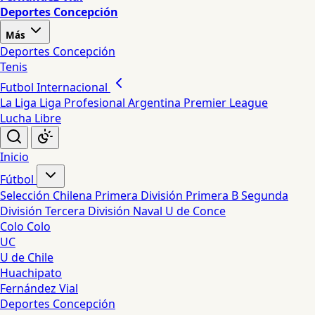
Deportes Concepción
Más
Deportes Concepción
Tenis
Futbol Internacional
La Liga
Liga Profesional Argentina
Premier League
Lucha Libre
Inicio
Fútbol
Selección Chilena
Primera División
Primera B
Segunda
División
Tercera División
Naval
U de Conce
Colo Colo
UC
U de Chile
Huachipato
Fernández Vial
Deportes Concepción