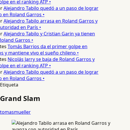
lpe en el ranking ATP •
r
Alejandro Tabilo quedó a un paso de lograr
o en Roland Garros •
r
Alejandro Tabilo arrasa en Roland Garros y
toridad en París •
r
Alejandro Tabilo y Cristian Garin ya tienen
Roland Garros •
tes
Tomás Barrios da el primer golpe en
 y mantiene vivo el sueño chileno •
tes
Nicolás Jarry se baja de Roland Garros y
lpe en el ranking ATP •
r
Alejandro Tabilo quedó a un paso de lograr
o en Roland Garros •
Etiqueta
Grand Slam
tomasmueller