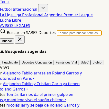
Tenis
Futbol Internacional
La Liga
Liga Profesional Argentina
Premier League
Lucha Libre
AVISOS LEGALES
Buscar en SABES Deportes
Buscar
▲
Búsquedas sugeridas
Huachipato
Deportes Concepción
Fernández Vial
UdeC
Biobío
VIVO
r
Alejandro Tabilo arrasa en Roland Garros y
toridad en París •
r
Alejandro Tabilo y Cristian Garin ya tienen
Roland Garros •
tes
Tomás Barrios da el primer golpe en
 y mantiene vivo el sueño chileno •
tes
Nicolás Jarry se baja de Roland Garros y