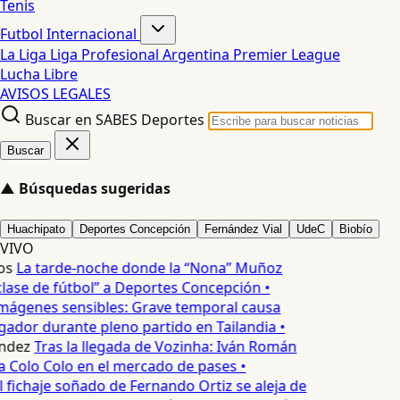
Tenis
Futbol Internacional
La Liga
Liga Profesional Argentina
Premier League
Lucha Libre
AVISOS LEGALES
Buscar en SABES Deportes
Buscar
▲
Búsquedas sugeridas
Huachipato
Deportes Concepción
Fernández Vial
UdeC
Biobío
VIVO
os
La tarde-noche donde la “Nona” Muñoz
lase de fútbol” a Deportes Concepción •
mágenes sensibles: Grave temporal causa
ador durante pleno partido en Tailandia •
ndez
Tras la llegada de Vozinha: Iván Román
a Colo Colo en el mercado de pases •
l fichaje soñado de Fernando Ortiz se aleja de