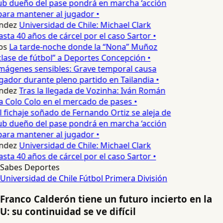
ub dueño del pase pondrá en marcha ‘acción
para mantener al jugador •
ndez
Universidad de Chile: Michael Clark
sta 40 años de cárcel por el caso Sartor •
os
La tarde-noche donde la “Nona” Muñoz
lase de fútbol” a Deportes Concepción •
mágenes sensibles: Grave temporal causa
ador durante pleno partido en Tailandia •
ndez
Tras la llegada de Vozinha: Iván Román
a Colo Colo en el mercado de pases •
l fichaje soñado de Fernando Ortiz se aleja de
ub dueño del pase pondrá en marcha ‘acción
para mantener al jugador •
ndez
Universidad de Chile: Michael Clark
sta 40 años de cárcel por el caso Sartor •
Sabes Deportes
Universidad de Chile
Fútbol
Primera División
Franco Calderón tiene un futuro incierto en la
U: su continuidad se ve difícil