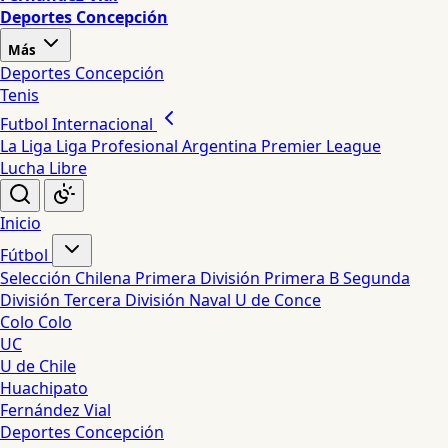
Deportes Concepción
Más
Deportes Concepción
Tenis
Futbol Internacional
La Liga
Liga Profesional Argentina
Premier League
Lucha Libre
Inicio
Fútbol
Selección Chilena
Primera División
Primera B
Segunda
División
Tercera División
Naval
U de Conce
Colo Colo
UC
U de Chile
Huachipato
Fernández Vial
Deportes Concepción