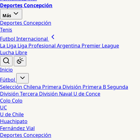
Deportes Concepción
Más
Deportes Concepción
Tenis
Futbol Internacional
La Liga
Liga Profesional Argentina
Premier League
Lucha Libre
Inicio
Fútbol
Selección Chilena
Primera División
Primera B
Segunda
División
Tercera División
Naval
U de Conce
Colo Colo
UC
U de Chile
Huachipato
Fernández Vial
Deportes Concepción