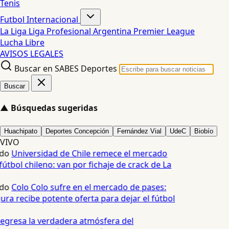
Tenis
Futbol Internacional
La Liga
Liga Profesional Argentina
Premier League
Lucha Libre
AVISOS LEGALES
Buscar en SABES Deportes
Buscar
▲
Búsquedas sugeridas
Huachipato
Deportes Concepción
Fernández Vial
UdeC
Biobío
VIVO
do
Universidad de Chile remece el mercado
útbol chileno: van por fichaje de crack de La
do
Colo Colo sufre en el mercado de pases:
ura recibe potente oferta para dejar el fútbol
egresa la verdadera atmósfera del