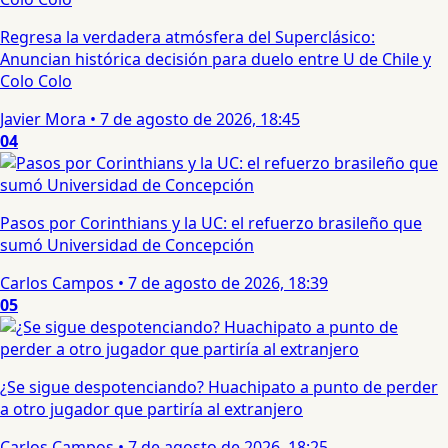
Regresa la verdadera atmósfera del Superclásico:
Anuncian histórica decisión para duelo entre U de Chile y
Colo Colo
Javier Mora
•
7 de agosto de 2026, 18:45
04
Pasos por Corinthians y la UC: el refuerzo brasileño que
sumó Universidad de Concepción
Carlos Campos
•
7 de agosto de 2026, 18:39
05
¿Se sigue despotenciando? Huachipato a punto de perder
a otro jugador que partiría al extranjero
Carlos Campos
•
7 de agosto de 2026, 18:25