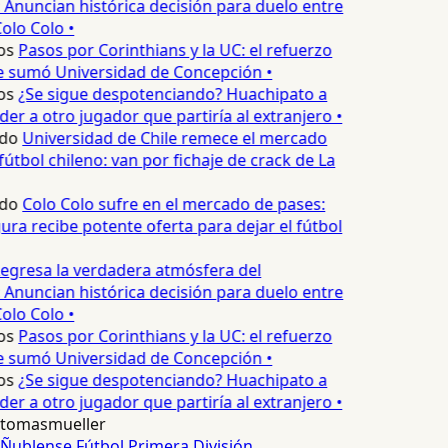
 Anuncian histórica decisión para duelo entre
olo Colo •
os
Pasos por Corinthians y la UC: el refuerzo
e sumó Universidad de Concepción •
os
¿Se sigue despotenciando? Huachipato a
er a otro jugador que partiría al extranjero •
do
Universidad de Chile remece el mercado
útbol chileno: van por fichaje de crack de La
do
Colo Colo sufre en el mercado de pases:
ura recibe potente oferta para dejar el fútbol
egresa la verdadera atmósfera del
 Anuncian histórica decisión para duelo entre
olo Colo •
os
Pasos por Corinthians y la UC: el refuerzo
e sumó Universidad de Concepción •
os
¿Se sigue despotenciando? Huachipato a
er a otro jugador que partiría al extranjero •
tomasmueller
Ñublense
Fútbol
Primera División