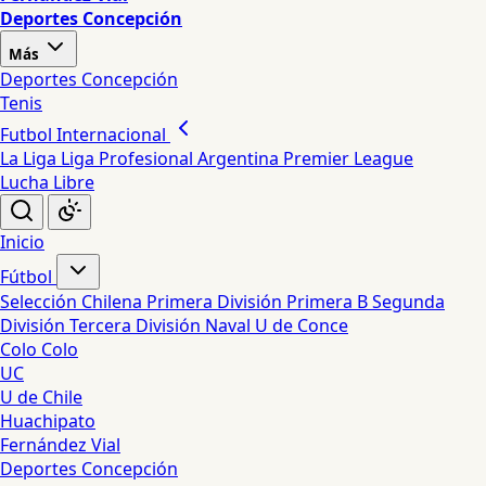
Deportes Concepción
Más
Deportes Concepción
Tenis
Futbol Internacional
La Liga
Liga Profesional Argentina
Premier League
Lucha Libre
Inicio
Fútbol
Selección Chilena
Primera División
Primera B
Segunda
División
Tercera División
Naval
U de Conce
Colo Colo
UC
U de Chile
Huachipato
Fernández Vial
Deportes Concepción