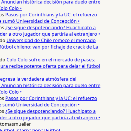
 Anuncian histórica decisión para duelo entre
olo Colo •
os
Pasos por Corinthians y la UC: el refuerzo
e sumó Universidad de Concepción •
os
¿Se sigue despotenciando? Huachipato a
er a otro jugador que partiría al extranjero •
do
Universidad de Chile remece el mercado
útbol chileno: van por fichaje de crack de La
do
Colo Colo sufre en el mercado de pases:
ura recibe potente oferta para dejar el fútbol
egresa la verdadera atmósfera del
 Anuncian histórica decisión para duelo entre
olo Colo •
os
Pasos por Corinthians y la UC: el refuerzo
e sumó Universidad de Concepción •
os
¿Se sigue despotenciando? Huachipato a
er a otro jugador que partiría al extranjero •
tomasmueller
Futbol Internacional
Fútbol