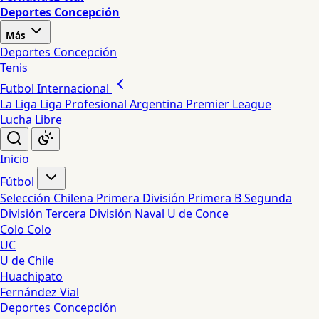
Deportes Concepción
Más
Deportes Concepción
Tenis
Futbol Internacional
La Liga
Liga Profesional Argentina
Premier League
Lucha Libre
Inicio
Fútbol
Selección Chilena
Primera División
Primera B
Segunda
División
Tercera División
Naval
U de Conce
Colo Colo
UC
U de Chile
Huachipato
Fernández Vial
Deportes Concepción