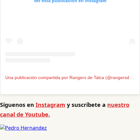
Ver esta publicación en Instagram
U
na publicación compartida por Rangers de Talca (@rangersdetalca.cl)
Síguenos en
Instagram
y suscríbete a
nuestro
canal de Youtube.