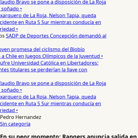
laudio Bravo se pone a disposición de La Roja
T soñado •
xarquero de La Roja, Nelson Tapia, queda
cidente en Ruta 5 Sur mientras conducía en
riedad •
os
SADP de Deportes Concepción demandó al
oven promesa del ciclismo del Biobío
a Chile en Juegos Olímpicos de la Juventud •
ufre Universidad Católica en Libertadores:
es titulares se perderían la llave con
laudio Bravo se pone a disposición de La Roja
T soñado •
xarquero de La Roja, Nelson Tapia, queda
cidente en Ruta 5 Sur mientras conducía en
riedad •
Pedro Hernandez
Sin categoría
En su peor momento: Rangers anuncia salida en