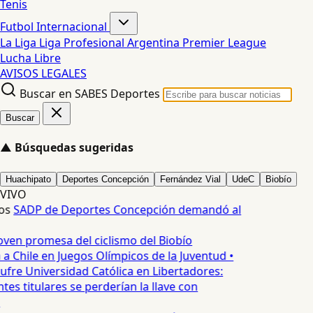
Tenis
Futbol Internacional
La Liga
Liga Profesional Argentina
Premier League
Lucha Libre
AVISOS LEGALES
Buscar en SABES Deportes
Buscar
▲
Búsquedas sugeridas
Huachipato
Deportes Concepción
Fernández Vial
UdeC
Biobío
VIVO
os
SADP de Deportes Concepción demandó al
oven promesa del ciclismo del Biobío
a Chile en Juegos Olímpicos de la Juventud •
ufre Universidad Católica en Libertadores:
es titulares se perderían la llave con