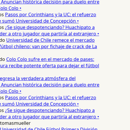
 Anuncian histórica decisión para duelo entre
olo Colo •
os
Pasos por Corinthians y la UC: el refuerzo
e sumó Universidad de Concepción •
os
¿Se sigue despotenciando? Huachipato a
er a otro jugador que partiría al extranjero •
do
Universidad de Chile remece el mercado
útbol chileno: van por fichaje de crack de La
do
Colo Colo sufre en el mercado de pases:
ura recibe potente oferta para dejar el fútbol
egresa la verdadera atmósfera del
 Anuncian histórica decisión para duelo entre
olo Colo •
os
Pasos por Corinthians y la UC: el refuerzo
e sumó Universidad de Concepción •
os
¿Se sigue despotenciando? Huachipato a
er a otro jugador que partiría al extranjero •
tomasmueller
Universidad de Chile
Fútbol
Primera División