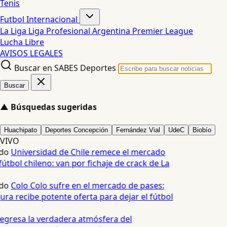
Tenis
Futbol Internacional
La Liga
Liga Profesional Argentina
Premier League
Lucha Libre
AVISOS LEGALES
Buscar en SABES Deportes
Buscar
▲
Búsquedas sugeridas
Huachipato
Deportes Concepción
Fernández Vial
UdeC
Biobío
VIVO
do
Universidad de Chile remece el mercado
útbol chileno: van por fichaje de crack de La
do
Colo Colo sufre en el mercado de pases:
ura recibe potente oferta para dejar el fútbol
egresa la verdadera atmósfera del