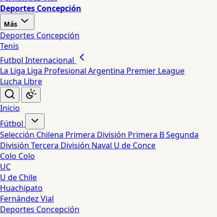
Deportes Concepción
Más
Deportes Concepción
Tenis
Futbol Internacional
La Liga
Liga Profesional Argentina
Premier League
Lucha Libre
Inicio
Fútbol
Selección Chilena
Primera División
Primera B
Segunda
División
Tercera División
Naval
U de Conce
Colo Colo
UC
U de Chile
Huachipato
Fernández Vial
Deportes Concepción