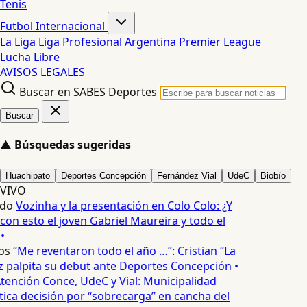
Tenis
Futbol Internacional
La Liga
Liga Profesional Argentina
Premier League
Lucha Libre
AVISOS LEGALES
Buscar en SABES Deportes
Buscar
▲
Búsquedas sugeridas
Huachipato
Deportes Concepción
Fernández Vial
UdeC
Biobío
VIVO
edo
Vozinha y la presentación en Colo Colo: ¿Y
n esto el joven Gabriel Maureira y todo el
•
os
“Me reventaron todo el año …”: Cristian “La
palpita su debut ante Deportes Concepción •
tención Conce, UdeC y Vial: Municipalidad
ica decisión por “sobrecarga” en cancha del