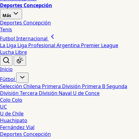
Deportes Concepción
Más
Deportes Concepción
Tenis
Futbol Internacional
La Liga
Liga Profesional Argentina
Premier League
Lucha Libre
Inicio
Fútbol
Selección Chilena
Primera División
Primera B
Segunda
División
Tercera División
Naval
U de Conce
Colo Colo
UC
U de Chile
Huachipato
Fernández Vial
Deportes Concepción