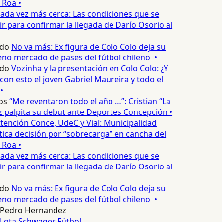
 Roa •
ada vez más cerca: Las condiciones que se
 para confirmar la llegada de Darío Osorio al
edo
No va más: Ex figura de Colo Colo deja su
no mercado de pases del fútbol chileno •
edo
Vozinha y la presentación en Colo Colo: ¿Y
n esto el joven Gabriel Maureira y todo el
•
os
“Me reventaron todo el año …”: Cristian “La
palpita su debut ante Deportes Concepción •
tención Conce, UdeC y Vial: Municipalidad
ica decisión por “sobrecarga” en cancha del
 Roa •
ada vez más cerca: Las condiciones que se
 para confirmar la llegada de Darío Osorio al
edo
No va más: Ex figura de Colo Colo deja su
no mercado de pases del fútbol chileno •
Pedro Hernandez
Lota Schwager
Fútbol