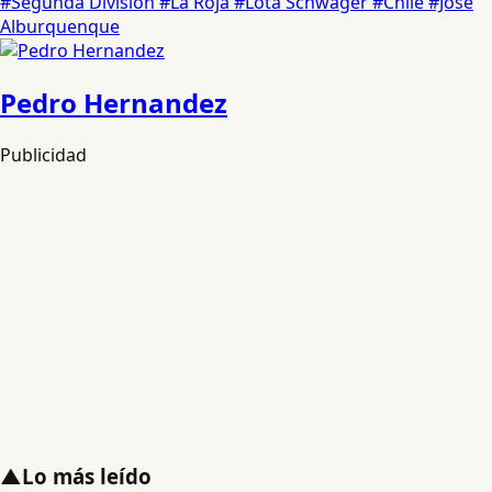
#Segunda División
#La Roja
#Lota Schwager
#Chile
#José
Alburquenque
Pedro Hernandez
Publicidad
▲
Lo más leído