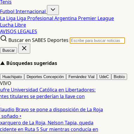
Tenis
Futbol Internacional
La Liga
Liga Profesional Argentina
Premier League
Lucha Libre
AVISOS LEGALES
Buscar en SABES Deportes
Buscar
▲
Búsquedas sugeridas
Huachipato
Deportes Concepción
Fernández Vial
UdeC
Biobío
VIVO
ufre Universidad Católica en Libertadores:
es titulares se perderían la llave con
laudio Bravo se pone a disposición de La Roja
T soñado •
xarquero de La Roja, Nelson Tapia, queda
cidente en Ruta 5 Sur mientras conducía en