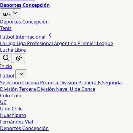
Deportes Concepción
Más
Deportes Concepción
Tenis
Futbol Internacional
La Liga
Liga Profesional Argentina
Premier League
Lucha Libre
Inicio
Fútbol
Selección Chilena
Primera División
Primera B
Segunda
División
Tercera División
Naval
U de Conce
Colo Colo
UC
U de Chile
Huachipato
Fernández Vial
Deportes Concepción