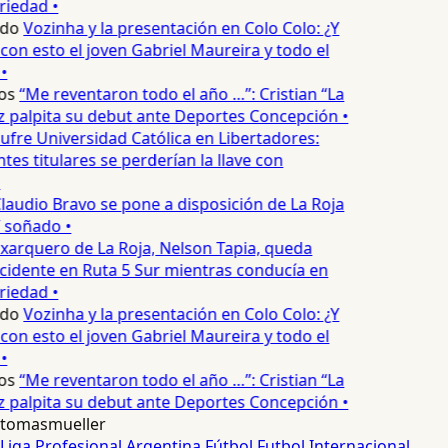
iedad •
edo
Vozinha y la presentación en Colo Colo: ¿Y
n esto el joven Gabriel Maureira y todo el
•
os
“Me reventaron todo el año …”: Cristian “La
palpita su debut ante Deportes Concepción •
ufre Universidad Católica en Libertadores:
es titulares se perderían la llave con
laudio Bravo se pone a disposición de La Roja
T soñado •
xarquero de La Roja, Nelson Tapia, queda
cidente en Ruta 5 Sur mientras conducía en
iedad •
edo
Vozinha y la presentación en Colo Colo: ¿Y
n esto el joven Gabriel Maureira y todo el
•
os
“Me reventaron todo el año …”: Cristian “La
palpita su debut ante Deportes Concepción •
tomasmueller
Liga Profesional Argentina
Fútbol
Futbol Internacional