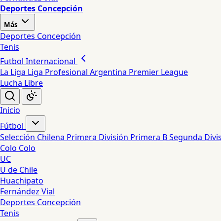
Deportes Concepción
Más
Deportes Concepción
Tenis
Futbol Internacional
La Liga
Liga Profesional Argentina
Premier League
Lucha Libre
Inicio
Fútbol
Selección Chilena
Primera División
Primera B
Segunda Divi
Colo Colo
UC
U de Chile
Huachipato
Fernández Vial
Deportes Concepción
Tenis