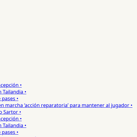
pción •
ilandia •
ases •
 marcha ‘acción reparatoria’ para mantener al jugador •
Sartor •
pción •
ilandia •
ases •