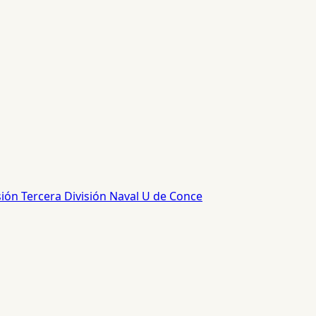
sión
Tercera División
Naval
U de Conce