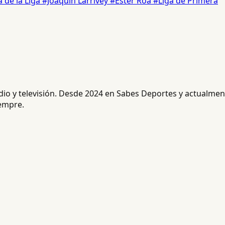
 de la Liga
#Joaquín Larrivey
#Ester Roa
#Liga de Primera
radio y televisión. Desde 2024 en Sabes Deportes y actualm
iempre.