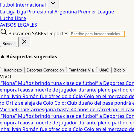
Futbol Internacional
La Liga
Liga Profesional Argentina
Premier League
Lucha Libre
AVISOS LEGALES
Buscar en SABES Deportes
Buscar
▲
Búsquedas sugeridas
Huachipato
Deportes Concepción
Fernández Vial
UdeC
Biobío
VIVO
Nona” Muñoz brindó “una clase de fútbol” a Deportes Conce
poral causa muerte de jugador durante pleno partido en Ta
nha: Iván Román fue ofrecido a Colo Colo en el mercado de p
 Ortiz se aleja de Colo Colo: Club dueño del pase pondrá en
chael Clark arriesgaría hasta 40 años de cárcel por el caso 
Nona” Muñoz brindó “una clase de fútbol” a Deportes Conce
poral causa muerte de jugador durante pleno partido en Ta
nha: Iván Román fue ofrecido a Colo Colo en el mercado de p