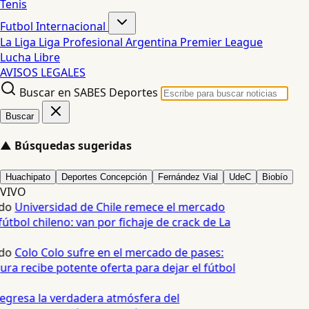
Tenis
Futbol Internacional
La Liga
Liga Profesional Argentina
Premier League
Lucha Libre
AVISOS LEGALES
Buscar en SABES Deportes
Buscar
▲
Búsquedas sugeridas
Huachipato
Deportes Concepción
Fernández Vial
UdeC
Biobío
VIVO
do
Universidad de Chile remece el mercado
útbol chileno: van por fichaje de crack de La
do
Colo Colo sufre en el mercado de pases:
ura recibe potente oferta para dejar el fútbol
egresa la verdadera atmósfera del