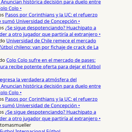
 Anuncian histórica decisión para duelo entre
olo Colo •
os
Pasos por Corinthians y la UC: el refuerzo
e sumó Universidad de Concepción •
os
¿Se sigue despotenciando? Huachipato a
er a otro jugador que partiría al extranjero •
do
Universidad de Chile remece el mercado
útbol chileno: van por fichaje de crack de La
do
Colo Colo sufre en el mercado de pases:
ura recibe potente oferta para dejar el fútbol
egresa la verdadera atmósfera del
 Anuncian histórica decisión para duelo entre
olo Colo •
os
Pasos por Corinthians y la UC: el refuerzo
e sumó Universidad de Concepción •
os
¿Se sigue despotenciando? Huachipato a
er a otro jugador que partiría al extranjero •
tomasmueller
Futbol Internacional
Fútbol