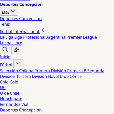
Deportes Concepción
Más
Deportes Concepción
Tenis
Futbol Internacional
La Liga
Liga Profesional Argentina
Premier League
Lucha Libre
Inicio
Fútbol
Selección Chilena
Primera División
Primera B
Segunda
División
Tercera División
Naval
U de Conce
Colo Colo
UC
U de Chile
Huachipato
Fernández Vial
Deportes Concepción