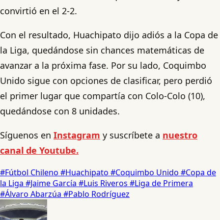
convirtió en el 2-2.
Con el resultado, Huachipato dijo adiós a la Copa de
la Liga, quedándose sin chances matemáticas de
avanzar a la próxima fase. Por su lado, Coquimbo
Unido sigue con opciones de clasificar, pero perdió
el primer lugar que compartía con Colo-Colo (10),
quedándose con 8 unidades.
Síguenos en
Instagram
y suscríbete a
nuestro
canal de Youtube.
#Fútbol Chileno
#Huachipato
#Coquimbo Unido
#Copa de
la Liga
#Jaime García
#Luis Riveros
#Liga de Primera
#Álvaro Abarzúa
#Pablo Rodríguez