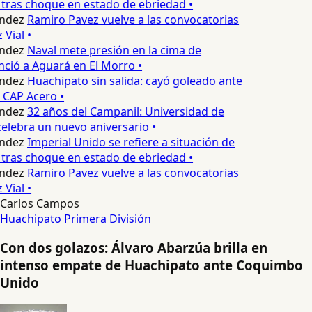
tras choque en estado de ebriedad •
ndez
Ramiro Pavez vuelve a las convocatorias
Vial •
ndez
Naval mete presión en la cima de
nció a Aguará en El Morro •
ndez
Huachipato sin salida: cayó goleado ante
 CAP Acero •
ndez
32 años del Campanil: Universidad de
lebra un nuevo aniversario •
ndez
Imperial Unido se refiere a situación de
tras choque en estado de ebriedad •
ndez
Ramiro Pavez vuelve a las convocatorias
Vial •
Carlos Campos
Huachipato
Primera División
Con dos golazos: Álvaro Abarzúa brilla en
intenso empate de Huachipato ante Coquimbo
Unido