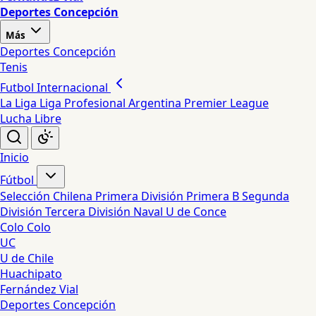
Deportes Concepción
Más
Deportes Concepción
Tenis
Futbol Internacional
La Liga
Liga Profesional Argentina
Premier League
Lucha Libre
Inicio
Fútbol
Selección Chilena
Primera División
Primera B
Segunda
División
Tercera División
Naval
U de Conce
Colo Colo
UC
U de Chile
Huachipato
Fernández Vial
Deportes Concepción