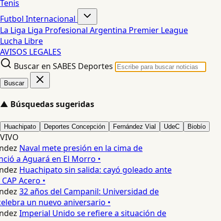
Tenis
Futbol Internacional
La Liga
Liga Profesional Argentina
Premier League
Lucha Libre
AVISOS LEGALES
Buscar en SABES Deportes
Buscar
▲
Búsquedas sugeridas
Huachipato
Deportes Concepción
Fernández Vial
UdeC
Biobío
VIVO
ndez
Naval mete presión en la cima de
nció a Aguará en El Morro •
ndez
Huachipato sin salida: cayó goleado ante
 CAP Acero •
ndez
32 años del Campanil: Universidad de
lebra un nuevo aniversario •
ndez
Imperial Unido se refiere a situación de