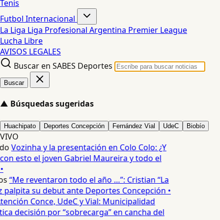
Tenis
Futbol Internacional
La Liga
Liga Profesional Argentina
Premier League
Lucha Libre
AVISOS LEGALES
Buscar en SABES Deportes
Buscar
▲
Búsquedas sugeridas
Huachipato
Deportes Concepción
Fernández Vial
UdeC
Biobío
VIVO
edo
Vozinha y la presentación en Colo Colo: ¿Y
n esto el joven Gabriel Maureira y todo el
•
os
“Me reventaron todo el año …”: Cristian “La
palpita su debut ante Deportes Concepción •
tención Conce, UdeC y Vial: Municipalidad
ica decisión por “sobrecarga” en cancha del