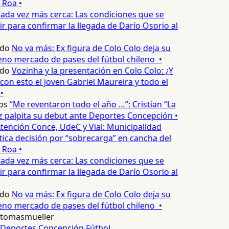
 Roa •
ada vez más cerca: Las condiciones que se
 para confirmar la llegada de Darío Osorio al
edo
No va más: Ex figura de Colo Colo deja su
no mercado de pases del fútbol chileno •
edo
Vozinha y la presentación en Colo Colo: ¿Y
n esto el joven Gabriel Maureira y todo el
•
os
“Me reventaron todo el año …”: Cristian “La
palpita su debut ante Deportes Concepción •
tención Conce, UdeC y Vial: Municipalidad
ica decisión por “sobrecarga” en cancha del
 Roa •
ada vez más cerca: Las condiciones que se
 para confirmar la llegada de Darío Osorio al
edo
No va más: Ex figura de Colo Colo deja su
no mercado de pases del fútbol chileno •
tomasmueller
Deportes Concepción
Fútbol