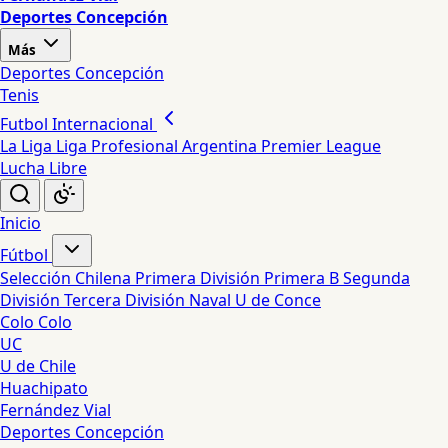
Deportes Concepción
Más
Deportes Concepción
Tenis
Futbol Internacional
La Liga
Liga Profesional Argentina
Premier League
Lucha Libre
Inicio
Fútbol
Selección Chilena
Primera División
Primera B
Segunda
División
Tercera División
Naval
U de Conce
Colo Colo
UC
U de Chile
Huachipato
Fernández Vial
Deportes Concepción