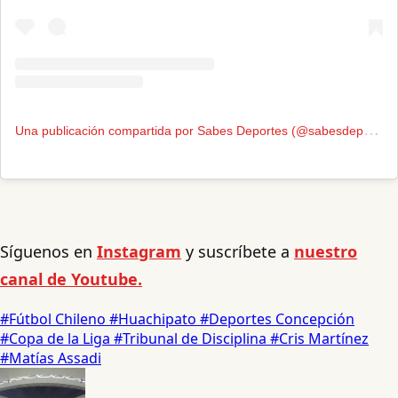
U
na publicación compartida por Sabes Deportes (@sabesdeportes)
Síguenos en
Instagram
y suscríbete a
nuestro
canal de Youtube.
#Fútbol Chileno
#Huachipato
#Deportes Concepción
#Copa de la Liga
#Tribunal de Disciplina
#Cris Martínez
#Matías Assadi