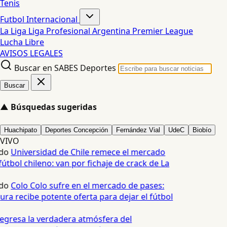
Tenis
Futbol Internacional
La Liga
Liga Profesional Argentina
Premier League
Lucha Libre
AVISOS LEGALES
Buscar en SABES Deportes
Buscar
▲
Búsquedas sugeridas
Huachipato
Deportes Concepción
Fernández Vial
UdeC
Biobío
VIVO
do
Universidad de Chile remece el mercado
útbol chileno: van por fichaje de crack de La
do
Colo Colo sufre en el mercado de pases:
ra recibe potente oferta para dejar el fútbol
egresa la verdadera atmósfera del