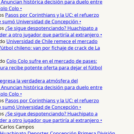
 Anuncian histórica decisión para duelo entre
olo Colo •
s
Pasos por Corinthians y la UC: el refuerzo
 sumó Universidad de Concepción •
s
¿Se sigue despotenciando? Huachipato a
r a otro jugador que partiría al extranjero •
do
Universidad de Chile remece el mercado
útbol chileno: van por fichaje de crack de La
do
Colo Colo sufre en el mercado de pases:
ra recibe potente oferta para dejar el fútbol
egresa la verdadera atmósfera del
 Anuncian histórica decisión para duelo entre
olo Colo •
s
Pasos por Corinthians y la UC: el refuerzo
 sumó Universidad de Concepción •
s
¿Se sigue despotenciando? Huachipato a
r a otro jugador que partiría al extranjero •
Carlos Campos
Huachipato
Deportes Concepción
Primera División