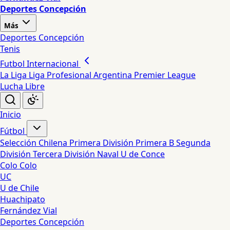
Deportes Concepción
Más
Deportes Concepción
Tenis
Futbol Internacional
La Liga
Liga Profesional Argentina
Premier League
Lucha Libre
Inicio
Fútbol
Selección Chilena
Primera División
Primera B
Segunda
División
Tercera División
Naval
U de Conce
Colo Colo
UC
U de Chile
Huachipato
Fernández Vial
Deportes Concepción