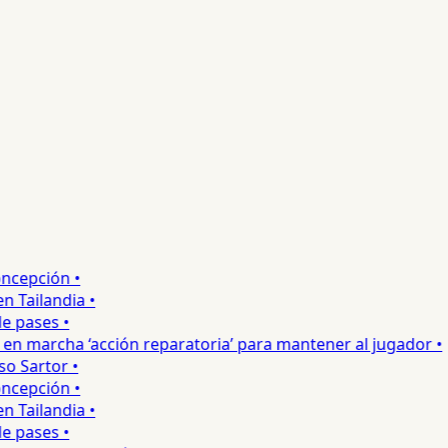
cepción •
Tailandia •
pases •
n marcha ‘acción reparatoria’ para mantener al jugador •
 Sartor •
cepción •
Tailandia •
pases •