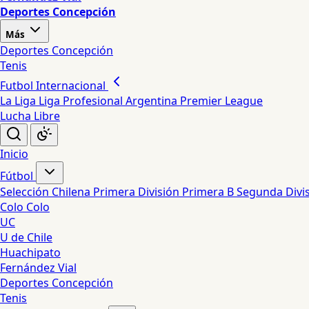
Deportes Concepción
Más
Deportes Concepción
Tenis
Futbol Internacional
La Liga
Liga Profesional Argentina
Premier League
Lucha Libre
Inicio
Fútbol
Selección Chilena
Primera División
Primera B
Segunda Divi
Colo Colo
UC
U de Chile
Huachipato
Fernández Vial
Deportes Concepción
Tenis