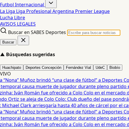
Futbol Internacional
La Liga
Liga Profesional Argentina
Premier League
Lucha Libre
AVISOS LEGALES
Buscar en SABES Deportes
Buscar
▲
Búsquedas sugeridas
Huachipato
Deportes Concepción
Fernández Vial
UdeC
Biobío
VIVO
“Nona” Muñoz brindó “una clase de fútbol” a Deportes Con
emporal causa muerte de jugador durante pleno partido en 
inha: Iván Román fue ofrecido a Colo Colo en el mercado de 
o Ortiz se aleja de Colo Colo: Club dueño del pase pondrá e
ichael Clark arriesgaría hasta 40 años de cárcel por el caso
“Nona” Muñoz brindó “una clase de fútbol” a Deportes Con
emporal causa muerte de jugador durante pleno partido en 
inha: Iván Román fue ofrecido a Colo Colo en el mercado de 