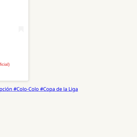
cial)
pción
#Colo-Colo
#Copa de la Liga