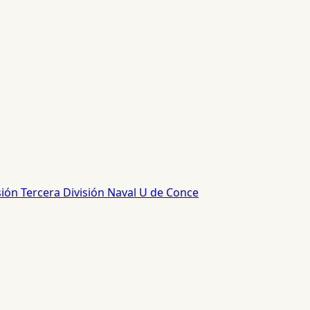
sión
Tercera División
Naval
U de Conce