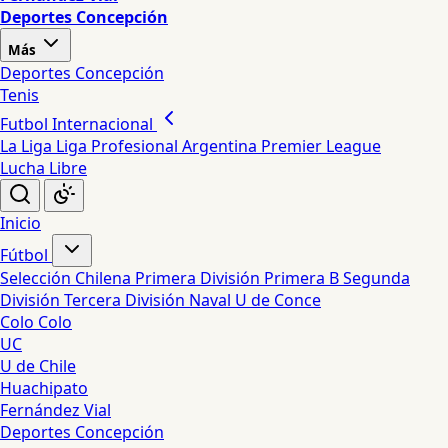
Deportes Concepción
Más
Deportes Concepción
Tenis
Futbol Internacional
La Liga
Liga Profesional Argentina
Premier League
Lucha Libre
Inicio
Fútbol
Selección Chilena
Primera División
Primera B
Segunda
División
Tercera División
Naval
U de Conce
Colo Colo
UC
U de Chile
Huachipato
Fernández Vial
Deportes Concepción