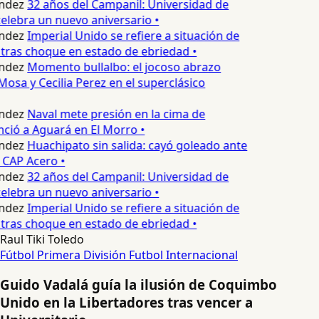
ndez
32 años del Campanil: Universidad de
lebra un nuevo aniversario •
ndez
Imperial Unido se refiere a situación de
tras choque en estado de ebriedad •
ndez
Momento bullalbo: el jocoso abrazo
Mosa y Cecilia Perez en el superclásico
ndez
Naval mete presión en la cima de
nció a Aguará en El Morro •
ndez
Huachipato sin salida: cayó goleado ante
 CAP Acero •
ndez
32 años del Campanil: Universidad de
lebra un nuevo aniversario •
ndez
Imperial Unido se refiere a situación de
tras choque en estado de ebriedad •
Raul Tiki Toledo
Fútbol
Primera División
Futbol Internacional
Guido Vadalá guía la ilusión de Coquimbo
Unido en la Libertadores tras vencer a