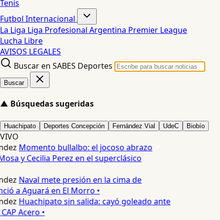
Tenis
Futbol Internacional
La Liga
Liga Profesional Argentina
Premier League
Lucha Libre
AVISOS LEGALES
Buscar en SABES Deportes
Buscar
▲
Búsquedas sugeridas
Huachipato
Deportes Concepción
Fernández Vial
UdeC
Biobío
VIVO
ndez
Momento bullalbo: el jocoso abrazo
Mosa y Cecilia Perez en el superclásico
ndez
Naval mete presión en la cima de
nció a Aguará en El Morro •
ndez
Huachipato sin salida: cayó goleado ante
 CAP Acero •