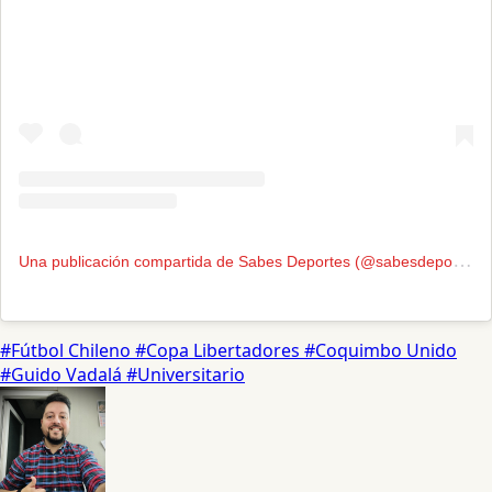
U
na publicación compartida de Sabes Deportes (@sabesdeportes)
#Fútbol Chileno
#Copa Libertadores
#Coquimbo Unido
#Guido Vadalá
#Universitario