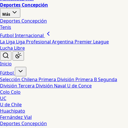
Deportes Concepción
Más
Deportes Concepción
Tenis
Futbol Internacional
La Liga
Liga Profesional Argentina
Premier League
Lucha Libre
Inicio
Fútbol
Selección Chilena
Primera División
Primera B
Segunda
División
Tercera División
Naval
U de Conce
Colo Colo
UC
U de Chile
Huachipato
Fernández Vial
Deportes Concepción