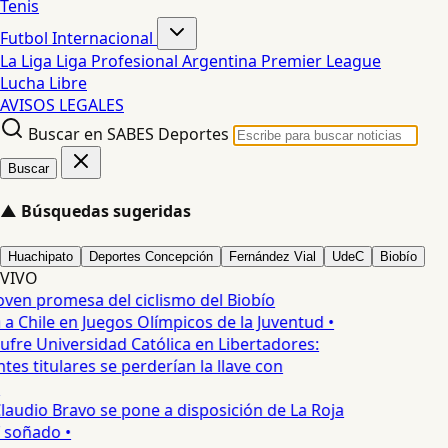
Tenis
Futbol Internacional
La Liga
Liga Profesional Argentina
Premier League
Lucha Libre
AVISOS LEGALES
Buscar en SABES Deportes
Buscar
▲
Búsquedas sugeridas
Huachipato
Deportes Concepción
Fernández Vial
UdeC
Biobío
VIVO
oven promesa del ciclismo del Biobío
a Chile en Juegos Olímpicos de la Juventud •
ufre Universidad Católica en Libertadores:
es titulares se perderían la llave con
laudio Bravo se pone a disposición de La Roja
T soñado •