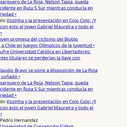
xarquero de La Roja, Nelson Tapia, queda
cidente en Ruta 5 Sur mientras conducía en
iedad •
edo
Vozinha y la presentación en Colo Colo: ¿Y
n esto el joven Gabriel Maureira y todo el
•
oven promesa del ciclismo del Biobío
a Chile en Juegos Olímpicos de la Juventud •
ufre Universidad Católica en Libertadores:
es titulares se perderían la llave con
laudio Bravo se pone a disposición de La Roja
T soñado •
xarquero de La Roja, Nelson Tapia, queda
cidente en Ruta 5 Sur mientras conducía en
iedad •
edo
Vozinha y la presentación en Colo Colo: ¿Y
n esto el joven Gabriel Maureira y todo el
•
Pedro Hernandez
Universidad de Concepción
Fútbol