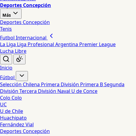
Deportes Concepción
Más
Deportes Concepción
Tenis
Futbol Internacional
La Liga
Liga Profesional Argentina
Premier League
Lucha Libre
Inicio
Fútbol
Selección Chilena
Primera División
Primera B
Segunda
División
Tercera División
Naval
U de Conce
Colo Colo
UC
U de Chile
Huachipato
Fernández Vial
Deportes Concepción