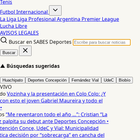
Tenis
Futbol Internacional
La Liga
Liga Profesional Argentina
Premier League
Lucha Libre
AVISOS LEGALES
Buscar en SABES Deportes
Buscar
▲
Búsquedas sugeridas
Huachipato
Deportes Concepción
Fernández Vial
UdeC
Biobío
VIVO
do
Vozinha y la presentación en Colo Colo: ¿Y
n esto el joven Gabriel Maureira y todo el
•
os
“Me reventaron todo el año …”: Cristian “La
palpita su debut ante Deportes Concepción •
tención Conce, UdeC y Vial: Municipalidad
ica decisión por “sobrecarga” en cancha del