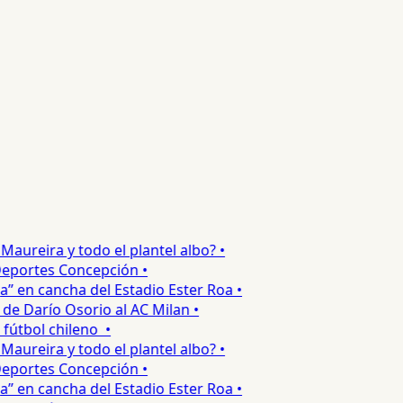
ureira y todo el plantel albo? •
portes Concepción •
 en cancha del Estadio Ester Roa •
 Darío Osorio al AC Milan •
tbol chileno •
ureira y todo el plantel albo? •
portes Concepción •
 en cancha del Estadio Ester Roa •