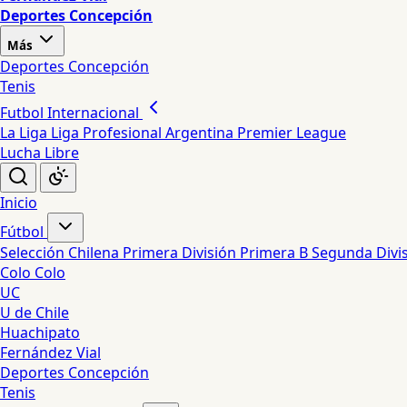
Deportes Concepción
Más
Deportes Concepción
Tenis
Futbol Internacional
La Liga
Liga Profesional Argentina
Premier League
Lucha Libre
Inicio
Fútbol
Selección Chilena
Primera División
Primera B
Segunda Divi
Colo Colo
UC
U de Chile
Huachipato
Fernández Vial
Deportes Concepción
Tenis