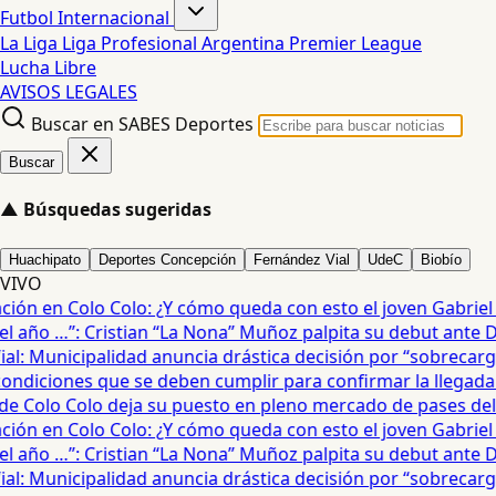
Futbol Internacional
La Liga
Liga Profesional Argentina
Premier League
Lucha Libre
AVISOS LEGALES
Buscar en SABES Deportes
Buscar
▲
Búsquedas sugeridas
Huachipato
Deportes Concepción
Fernández Vial
UdeC
Biobío
VIVO
ón en Colo Colo: ¿Y cómo queda con esto el joven Gabriel Ma
 año …”: Cristian “La Nona” Muñoz palpita su debut ante De
: Municipalidad anuncia drástica decisión por “sobrecarga”
diciones que se deben cumplir para confirmar la llegada de
e Colo Colo deja su puesto en pleno mercado de pases del fú
ón en Colo Colo: ¿Y cómo queda con esto el joven Gabriel Ma
 año …”: Cristian “La Nona” Muñoz palpita su debut ante De
: Municipalidad anuncia drástica decisión por “sobrecarga”