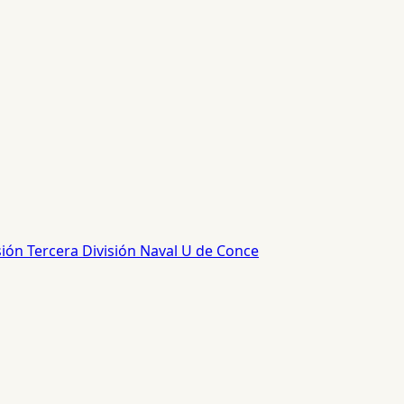
sión
Tercera División
Naval
U de Conce