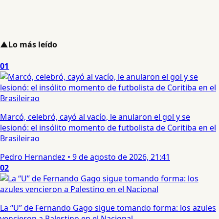
▲
Lo más leído
01
Marcó, celebró, cayó al vacío, le anularon el gol y se
lesionó: el insólito momento de futbolista de Coritiba en el
Brasileirao
Pedro Hernandez
•
9 de agosto de 2026, 21:41
02
La “U” de Fernando Gago sigue tomando forma: los azules
vencieron a Palestino en el Nacional