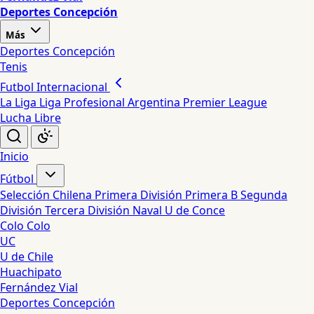
Deportes Concepción
Más
Deportes Concepción
Tenis
Futbol Internacional
La Liga
Liga Profesional Argentina
Premier League
Lucha Libre
Inicio
Fútbol
Selección Chilena
Primera División
Primera B
Segunda
División
Tercera División
Naval
U de Conce
Colo Colo
UC
U de Chile
Huachipato
Fernández Vial
Deportes Concepción