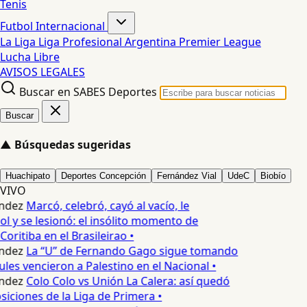
Tenis
Futbol Internacional
La Liga
Liga Profesional Argentina
Premier League
Lucha Libre
AVISOS LEGALES
Buscar en SABES Deportes
Buscar
▲
Búsquedas sugeridas
Huachipato
Deportes Concepción
Fernández Vial
UdeC
Biobío
VIVO
ndez
Marcó, celebró, cayó al vacío, le
ol y se lesionó: el insólito momento de
Coritiba en el Brasileirao •
ndez
La “U” de Fernando Gago sigue tomando
ules vencieron a Palestino en el Nacional •
ndez
Colo Colo vs Unión La Calera: así quedó
siciones de la Liga de Primera •