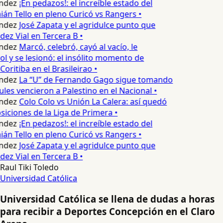
ndez
¡En pedazos!: el increíble estado del
n Tello en pleno Curicó vs Rangers •
ndez
José Zapata y el agridulce punto que
z Vial en Tercera B •
ndez
Marcó, celebró, cayó al vacío, le
ol y se lesionó: el insólito momento de
Coritiba en el Brasileirao •
ndez
La “U” de Fernando Gago sigue tomando
ules vencieron a Palestino en el Nacional •
ndez
Colo Colo vs Unión La Calera: así quedó
siciones de la Liga de Primera •
ndez
¡En pedazos!: el increíble estado del
n Tello en pleno Curicó vs Rangers •
ndez
José Zapata y el agridulce punto que
z Vial en Tercera B •
Raul Tiki Toledo
Universidad Católica
Universidad Católica se llena de dudas a horas
para recibir a Deportes Concepción en el Claro