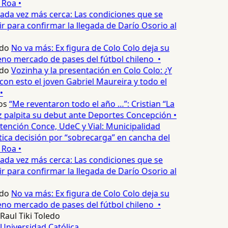
Roa •
ada vez más cerca: Las condiciones que se
 para confirmar la llegada de Darío Osorio al
do
No va más: Ex figura de Colo Colo deja su
no mercado de pases del fútbol chileno •
do
Vozinha y la presentación en Colo Colo: ¿Y
n esto el joven Gabriel Maureira y todo el
•
os
“Me reventaron todo el año …”: Cristian “La
palpita su debut ante Deportes Concepción •
tención Conce, UdeC y Vial: Municipalidad
ica decisión por “sobrecarga” en cancha del
Roa •
ada vez más cerca: Las condiciones que se
 para confirmar la llegada de Darío Osorio al
do
No va más: Ex figura de Colo Colo deja su
no mercado de pases del fútbol chileno •
Raul Tiki Toledo
Universidad Católica