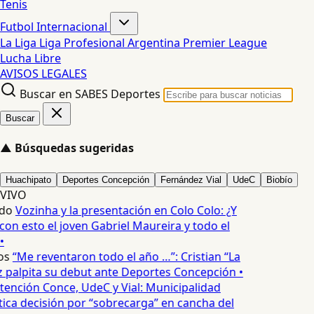
Tenis
Futbol Internacional
La Liga
Liga Profesional Argentina
Premier League
Lucha Libre
AVISOS LEGALES
Buscar en SABES Deportes
Buscar
▲
Búsquedas sugeridas
Huachipato
Deportes Concepción
Fernández Vial
UdeC
Biobío
VIVO
do
Vozinha y la presentación en Colo Colo: ¿Y
n esto el joven Gabriel Maureira y todo el
•
os
“Me reventaron todo el año …”: Cristian “La
palpita su debut ante Deportes Concepción •
tención Conce, UdeC y Vial: Municipalidad
ica decisión por “sobrecarga” en cancha del