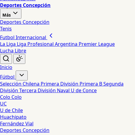
Deportes Concepción
Más
Deportes Concepción
Tenis
Futbol Internacional
La Liga
Liga Profesional Argentina
Premier League
Lucha Libre
Inicio
Fútbol
Selección Chilena
Primera División
Primera B
Segunda
División
Tercera División
Naval
U de Conce
Colo Colo
UC
U de Chile
Huachipato
Fernández Vial
Deportes Concepción