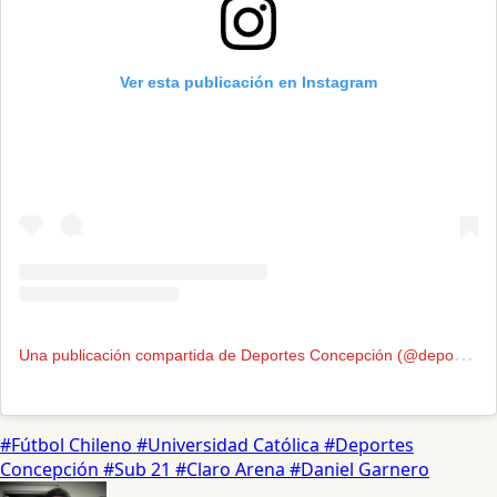
Ver esta publicación en Instagram
U
na publicación compartida de Deportes Concepción (@deportesconcepcionsadp)
#Fútbol Chileno
#Universidad Católica
#Deportes
Concepción
#Sub 21
#Claro Arena
#Daniel Garnero