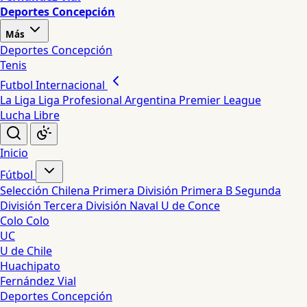
Deportes Concepción
Más
Deportes Concepción
Tenis
Futbol Internacional
La Liga
Liga Profesional Argentina
Premier League
Lucha Libre
Inicio
Fútbol
Selección Chilena
Primera División
Primera B
Segunda
División
Tercera División
Naval
U de Conce
Colo Colo
UC
U de Chile
Huachipato
Fernández Vial
Deportes Concepción