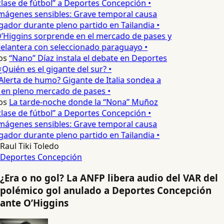
lase de fútbol” a Deportes Concepción •
mágenes sensibles: Grave temporal causa
ador durante pleno partido en Tailandia •
’Higgins sorprende en el mercado de pases y
elantera con seleccionado paraguayo •
os
“Nano” Díaz instala el debate en Deportes
Quién es el gigante del sur? •
Alerta de humo? Gigante de Italia sondea a
 en pleno mercado de pases •
os
La tarde-noche donde la “Nona” Muñoz
lase de fútbol” a Deportes Concepción •
mágenes sensibles: Grave temporal causa
ador durante pleno partido en Tailandia •
Raul Tiki Toledo
Deportes Concepción
¿Era o no gol? La ANFP libera audio del VAR del
polémico gol anulado a Deportes Concepción
ante O’Higgins