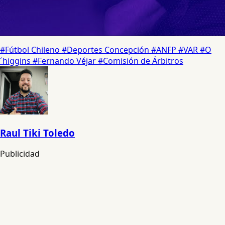
#Fútbol Chileno
#Deportes Concepción
#ANFP
#VAR
#O
´higgins
#Fernando Véjar
#Comisión de Árbitros
Raul Tiki Toledo
Publicidad