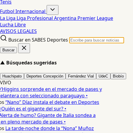
Tenis
Futbol Internacional
La Liga
Liga Profesional Argentina
Premier League
Lucha Libre
AVISOS LEGALES
Buscar en SABES Deportes
Buscar
▲
Búsquedas sugeridas
Huachipato
Deportes Concepción
Fernández Vial
UdeC
Biobío
VIVO
’Higgins sorprende en el mercado de pases y
elantera con seleccionado paraguayo •
os
“Nano” Díaz instala el debate en Deportes
Quién es el gigante del sur? •
Alerta de humo? Gigante de Italia sondea a
 en pleno mercado de pases •
os
La tarde-noche donde la “Nona” Muñoz