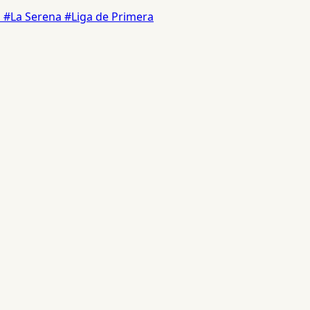
o
#La Serena
#Liga de Primera