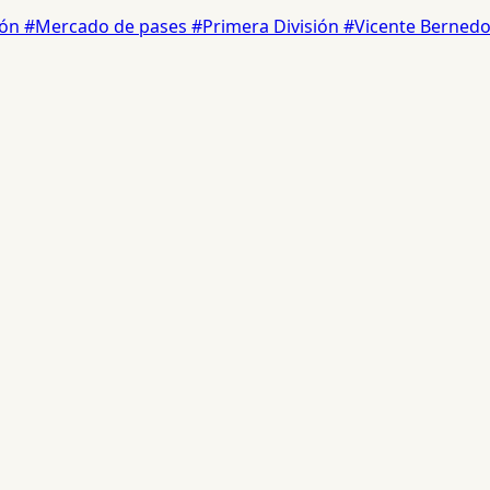
ión
#Mercado de pases
#Primera División
#Vicente Berned