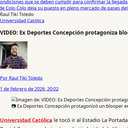
diciones que se deben cumplir para confirmar la llegada de
 Colo Colo deja su puesto en pleno mercado de pases del fú
Raul Tiki Toledo
Universidad Católica
VIDEO: Ex Deportes Concepción protagoniza bloop
Por Raul Tiki Toledo
1 de febrero de 2026, 20:02
📷 Ex Deportes Concepción protagonizó un blooper en l
Universidad Católica
le tocó ir al Estadio La Portada