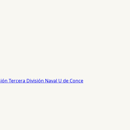
sión
Tercera División
Naval
U de Conce