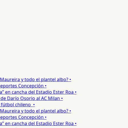
reira y todo el plantel albo? •
portes Concepción •
en cancha del Estadio Ester Roa •
 Darío Osorio al AC Milan •
tbol chileno •
reira y todo el plantel albo? •
portes Concepción •
en cancha del Estadio Ester Roa •