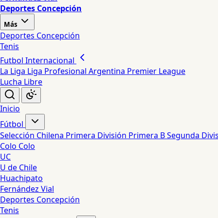
Deportes Concepción
Más
Deportes Concepción
Tenis
Futbol Internacional
La Liga
Liga Profesional Argentina
Premier League
Lucha Libre
Inicio
Fútbol
Selección Chilena
Primera División
Primera B
Segunda Divi
Colo Colo
UC
U de Chile
Huachipato
Fernández Vial
Deportes Concepción
Tenis