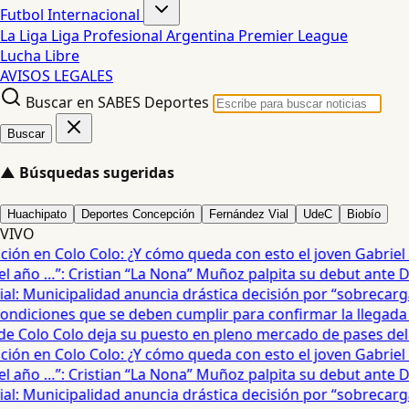
Futbol Internacional
La Liga
Liga Profesional Argentina
Premier League
Lucha Libre
AVISOS LEGALES
Buscar en SABES Deportes
Buscar
▲
Búsquedas sugeridas
Huachipato
Deportes Concepción
Fernández Vial
UdeC
Biobío
VIVO
ón en Colo Colo: ¿Y cómo queda con esto el joven Gabriel Mau
año …”: Cristian “La Nona” Muñoz palpita su debut ante De
: Municipalidad anuncia drástica decisión por “sobrecarga” 
diciones que se deben cumplir para confirmar la llegada de
 Colo Colo deja su puesto en pleno mercado de pases del fú
ón en Colo Colo: ¿Y cómo queda con esto el joven Gabriel Mau
año …”: Cristian “La Nona” Muñoz palpita su debut ante De
: Municipalidad anuncia drástica decisión por “sobrecarga” 