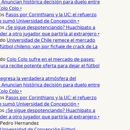
 Anuncian histórica decisión para duelo entre
olo Colo •
os
Pasos por Corinthians y la UC: el refuerzo
e sumó Universidad de Concepción •
os
¿Se sigue despotenciando? Huachipato a
er a otro jugador que partiría al extranjero •
edo
Universidad de Chile remece el mercado
fútbol chileno: van por fichaje de crack de La
edo
Colo Colo sufre en el mercado de pases:
ura recibe potente oferta para dejar el fútbol
egresa la verdadera atmósfera del
 Anuncian histórica decisión para duelo entre
olo Colo •
os
Pasos por Corinthians y la UC: el refuerzo
e sumó Universidad de Concepción •
os
¿Se sigue despotenciando? Huachipato a
er a otro jugador que partiría al extranjero •
Pedro Hernandez
Universidad de Concepción
Fútbol