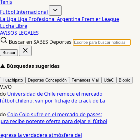
Tenis
Futbol Internacional
La Liga
Liga Profesional Argentina
Premier League
Lucha Libre
AVISOS LEGALES
Buscar en SABES Deportes
Buscar
▲
Búsquedas sugeridas
Huachipato
Deportes Concepción
Fernández Vial
UdeC
Biobío
VIVO
edo
Universidad de Chile remece el mercado
fútbol chileno: van por fichaje de crack de La
edo
Colo Colo sufre en el mercado de pases:
ura recibe potente oferta para dejar el fútbol
egresa la verdadera atmósfera del