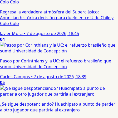
Regresa la verdadera atmósfera del Superclásico:
Anuncian histórica decisión para duelo entre U de Chile y
Colo Colo
Javier Mora
•
7 de agosto de 2026, 18:45
04
Pasos por Corinthians y la UC: el refuerzo brasileño que
sumó Universidad de Concepción
Carlos Campos
•
7 de agosto de 2026, 18:39
05
¿Se sigue despotenciando? Huachipato a punto de perder
a otro jugador que partiría al extranjero