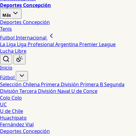
Deportes Concepción
Más
Deportes Concepción
Tenis
Futbol Internacional
La Liga
Liga Profesional Argentina
Premier League
Lucha Libre
Inicio
Fútbol
Selección Chilena
Primera División
Primera B
Segunda
División
Tercera División
Naval
U de Conce
Colo Colo
UC
U de Chile
Huachipato
Fernández Vial
Deportes Concepción