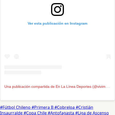
Ver esta publicación en Instagram
U
na publicación compartida de En La Línea Deportes (@vivimosenlacancha)
#Fútbol Chileno
#Primera B
#Cobreloa
#Cristián
Insaurralde
#Copa Chile
#Antofagasta
#Liga de Ascenso