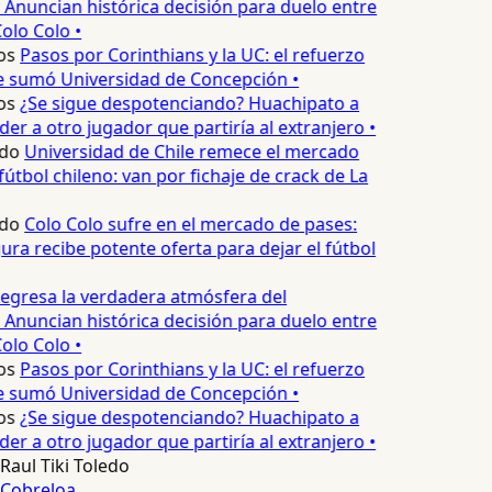
 Anuncian histórica decisión para duelo entre
olo Colo •
os
Pasos por Corinthians y la UC: el refuerzo
e sumó Universidad de Concepción •
os
¿Se sigue despotenciando? Huachipato a
er a otro jugador que partiría al extranjero •
do
Universidad de Chile remece el mercado
útbol chileno: van por fichaje de crack de La
do
Colo Colo sufre en el mercado de pases:
ura recibe potente oferta para dejar el fútbol
egresa la verdadera atmósfera del
 Anuncian histórica decisión para duelo entre
olo Colo •
os
Pasos por Corinthians y la UC: el refuerzo
e sumó Universidad de Concepción •
os
¿Se sigue despotenciando? Huachipato a
er a otro jugador que partiría al extranjero •
Raul Tiki Toledo
Cobreloa