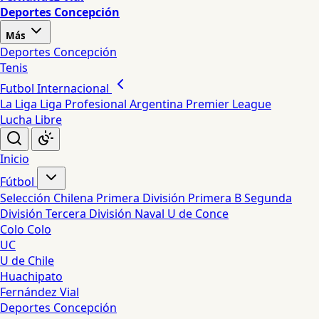
Deportes Concepción
Más
Deportes Concepción
Tenis
Futbol Internacional
La Liga
Liga Profesional Argentina
Premier League
Lucha Libre
Inicio
Fútbol
Selección Chilena
Primera División
Primera B
Segunda
División
Tercera División
Naval
U de Conce
Colo Colo
UC
U de Chile
Huachipato
Fernández Vial
Deportes Concepción