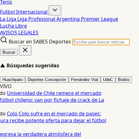
Tenis
Futbol Internacional
La Liga
Liga Profesional Argentina
Premier League
Lucha Libre
AVISOS LEGALES
Buscar en SABES Deportes
Buscar
▲
Búsquedas sugeridas
Huachipato
Deportes Concepción
Fernández Vial
UdeC
Biobío
VIVO
do
Universidad de Chile remece el mercado
útbol chileno: van por fichaje de crack de La
do
Colo Colo sufre en el mercado de pases:
ura recibe potente oferta para dejar el fútbol
egresa la verdadera atmósfera del