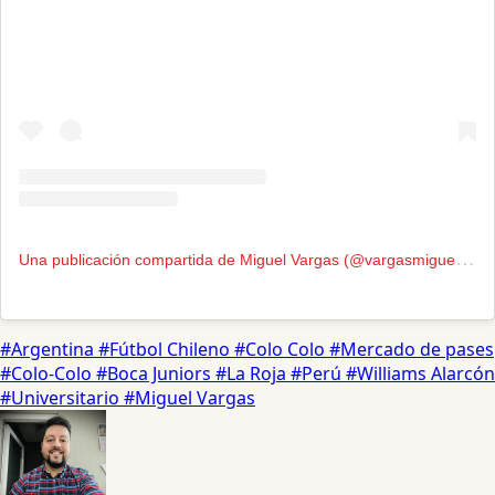
U
na publicación compartida de Miguel Vargas (@vargasmiguel.25)
#Argentina
#Fútbol Chileno
#Colo Colo
#Mercado de pases
#Colo-Colo
#Boca Juniors
#La Roja
#Perú
#Williams Alarcón
#Universitario
#Miguel Vargas