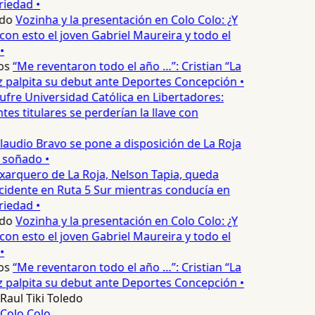
iedad •
do
Vozinha y la presentación en Colo Colo: ¿Y
n esto el joven Gabriel Maureira y todo el
•
os
“Me reventaron todo el año …”: Cristian “La
palpita su debut ante Deportes Concepción •
ufre Universidad Católica en Libertadores:
es titulares se perderían la llave con
laudio Bravo se pone a disposición de La Roja
 soñado •
xarquero de La Roja, Nelson Tapia, queda
cidente en Ruta 5 Sur mientras conducía en
iedad •
do
Vozinha y la presentación en Colo Colo: ¿Y
n esto el joven Gabriel Maureira y todo el
•
os
“Me reventaron todo el año …”: Cristian “La
palpita su debut ante Deportes Concepción •
Raul Tiki Toledo
Colo Colo