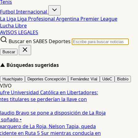
Tenis
Futbol Internacional
La Liga
Liga Profesional Argentina
Premier League
Lucha Libre
AVISOS LEGALES
Buscar en SABES Deportes
Buscar
▲
Búsquedas sugeridas
Huachipato
Deportes Concepción
Fernández Vial
UdeC
Biobío
VIVO
ufre Universidad Católica en Libertadores:
es titulares se perderían la llave con
laudio Bravo se pone a disposición de La Roja
 soñado •
xarquero de La Roja, Nelson Tapia, queda
cidente en Ruta 5 Sur mientras conducía en