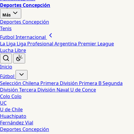
Deportes Concepción
Más
Deportes Concepción
Tenis
Futbol Internacional
La Liga
Liga Profesional Argentina
Premier League
Lucha Libre
Inicio
Fútbol
Selección Chilena
Primera División
Primera B
Segunda
División
Tercera División
Naval
U de Conce
Colo Colo
UC
U de Chile
Huachipato
Fernández Vial
Deportes Concepción