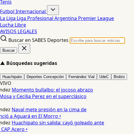
Tenis
Futbol Internacional
La Liga
Liga Profesional Argentina
Premier League
Lucha Libre
AVISOS LEGALES
Buscar en SABES Deportes
Buscar
▲
Búsquedas sugeridas
Huachipato
Deportes Concepción
Fernández Vial
UdeC
Biobío
VIVO
ndez
Momento bullalbo: el jocoso abrazo
Mosa y Cecilia Perez en el superclásico
ndez
Naval mete presión en la cima de
nció a Aguará en El Morro •
ndez
Huachipato sin salida: cayó goleado ante
 CAP Acero •