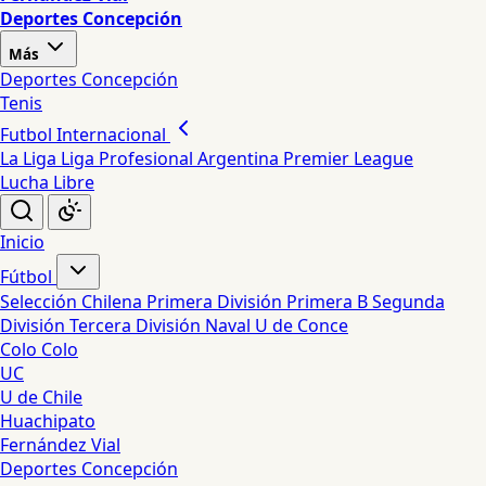
Deportes Concepción
Más
Deportes Concepción
Tenis
Futbol Internacional
La Liga
Liga Profesional Argentina
Premier League
Lucha Libre
Inicio
Fútbol
Selección Chilena
Primera División
Primera B
Segunda
División
Tercera División
Naval
U de Conce
Colo Colo
UC
U de Chile
Huachipato
Fernández Vial
Deportes Concepción