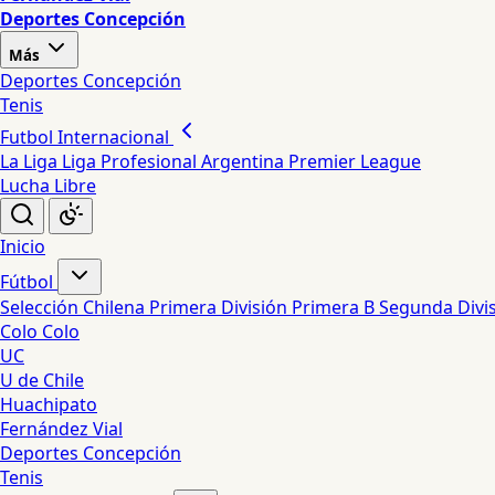
Deportes Concepción
Más
Deportes Concepción
Tenis
Futbol Internacional
La Liga
Liga Profesional Argentina
Premier League
Lucha Libre
Inicio
Fútbol
Selección Chilena
Primera División
Primera B
Segunda Divi
Colo Colo
UC
U de Chile
Huachipato
Fernández Vial
Deportes Concepción
Tenis