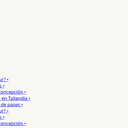
 •
ncepción •
 Tailandia •
e pases •
 •
ncepción •