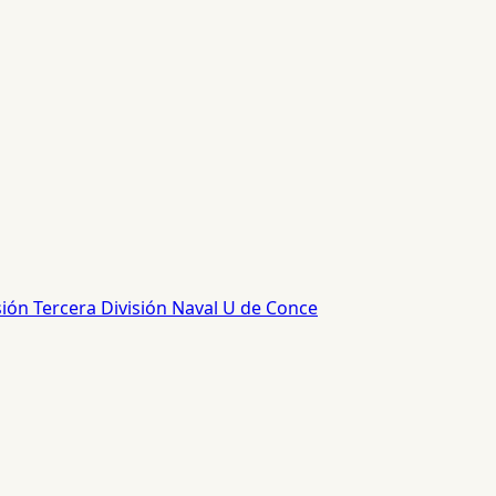
sión
Tercera División
Naval
U de Conce