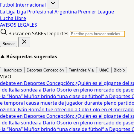
Futbol Internacional
La Liga
Liga Profesional Argentina
Premier League
Lucha Libre
AVISOS LEGALES
Buscar en SABES Deportes
Buscar
▲
Búsquedas sugeridas
Huachipato
Deportes Concepción
Fernández Vial
UdeC
Biobío
VIVO
debate en Deportes Concepción: ¿Quién es el gigante del sur?
e Italia sondea a Darío Osorio en pleno mercado de pases •
a “Nona” Muñoz brindó “una clase de fútbol” a Deportes Co
temporal causa muerte de jugador durante pleno partido en
zinha: Iván Román fue ofrecido a Colo Colo en el mercado d
debate en Deportes Concepción: ¿Quién es el gigante del sur?
e Italia sondea a Darío Osorio en pleno mercado de pases •
a “Nona” Muñoz brindó “una clase de fútbol” a Deportes Co