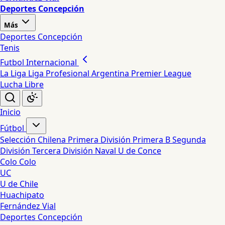
Deportes Concepción
Más
Deportes Concepción
Tenis
Futbol Internacional
La Liga
Liga Profesional Argentina
Premier League
Lucha Libre
Inicio
Fútbol
Selección Chilena
Primera División
Primera B
Segunda
División
Tercera División
Naval
U de Conce
Colo Colo
UC
U de Chile
Huachipato
Fernández Vial
Deportes Concepción