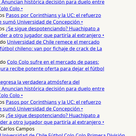
 Anuncian histórica decisión para duelo entre
olo Colo •
os
Pasos por Corinthians y la UC: el refuerzo
e sumó Universidad de Concepción •
os
¿Se sigue despotenciando? Huachipato a
er a otro jugador que partiría al extranjero •
edo
Universidad de Chile remece el mercado
fútbol chileno: van por fichaje de crack de La
edo
Colo Colo sufre en el mercado de pases:
ura recibe potente oferta para dejar el fútbol
egresa la verdadera atmósfera del
 Anuncian histórica decisión para duelo entre
olo Colo •
os
Pasos por Corinthians y la UC: el refuerzo
e sumó Universidad de Concepción •
os
¿Se sigue despotenciando? Huachipato a
er a otro jugador que partiría al extranjero •
Carlos Campos
Universidad de Chile
Fútbol
Colo Colo
Primera División