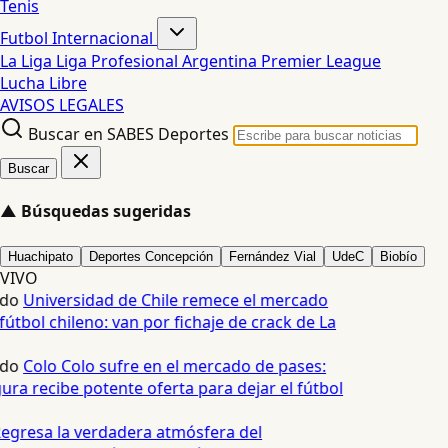
Tenis
Futbol Internacional
La Liga
Liga Profesional Argentina
Premier League
Lucha Libre
AVISOS LEGALES
Buscar en SABES Deportes
Buscar
▲
Búsquedas sugeridas
Huachipato
Deportes Concepción
Fernández Vial
UdeC
Biobío
VIVO
edo
Universidad de Chile remece el mercado
fútbol chileno: van por fichaje de crack de La
edo
Colo Colo sufre en el mercado de pases:
ura recibe potente oferta para dejar el fútbol
egresa la verdadera atmósfera del