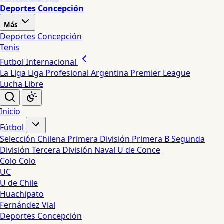
Deportes Concepción
Más
Deportes Concepción
Tenis
Futbol Internacional
La Liga
Liga Profesional Argentina
Premier League
Lucha Libre
Inicio
Fútbol
Selección Chilena
Primera División
Primera B
Segunda
División
Tercera División
Naval
U de Conce
Colo Colo
UC
U de Chile
Huachipato
Fernández Vial
Deportes Concepción