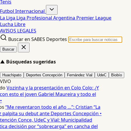
Tenis
Futbol Internacional
La Liga
Liga Profesional Argentina
Premier League
Lucha Libre
AVISOS LEGALES
Buscar en SABES Deportes
Buscar
▲
Búsquedas sugeridas
Huachipato
Deportes Concepción
Fernández Vial
UdeC
Biobío
VIVO
do
Vozinha y la presentación en Colo Colo: ¿Y
n esto el joven Gabriel Maureira y todo el
•
os
“Me reventaron todo el año …”: Cristian “La
palpita su debut ante Deportes Concepción •
tención Conce, UdeC y Vial: Municipalidad
ica decisión por “sobrecarga” en cancha del