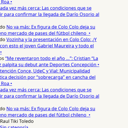
 Roa •
ada vez más cerca: Las condiciones que se
 para confirmar la llegada de Darío Osorio al
do
No va más: Ex figura de Colo Colo deja su
no mercado de pases del fútbol chileno •
do
Vozinha y la presentación en Colo Colo: ¿Y
n esto el joven Gabriel Maureira y todo el
•
os
“Me reventaron todo el año …”: Cristian “La
palpita su debut ante Deportes Concepción •
tención Conce, UdeC y Vial: Municipalidad
ica decisión por “sobrecarga” en cancha del
 Roa •
ada vez más cerca: Las condiciones que se
 para confirmar la llegada de Darío Osorio al
do
No va más: Ex figura de Colo Colo deja su
no mercado de pases del fútbol chileno •
Raul Tiki Toledo
Sin categoría