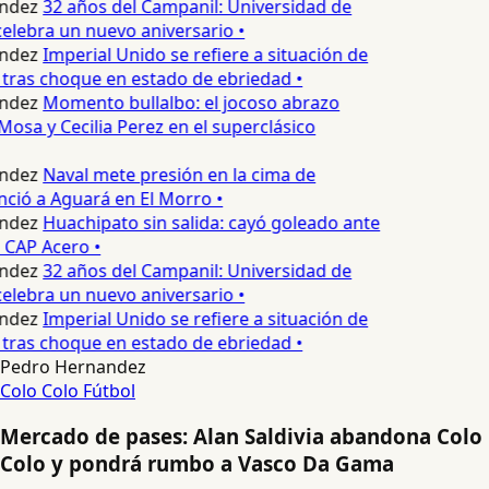
ndez
32 años del Campanil: Universidad de
elebra un nuevo aniversario •
ndez
Imperial Unido se refiere a situación de
tras choque en estado de ebriedad •
ndez
Momento bullalbo: el jocoso abrazo
Mosa y Cecilia Perez en el superclásico
ndez
Naval mete presión en la cima de
nció a Aguará en El Morro •
ndez
Huachipato sin salida: cayó goleado ante
 CAP Acero •
ndez
32 años del Campanil: Universidad de
elebra un nuevo aniversario •
ndez
Imperial Unido se refiere a situación de
tras choque en estado de ebriedad •
Pedro Hernandez
Colo Colo
Fútbol
Mercado de pases: Alan Saldivia abandona Colo
Colo y pondrá rumbo a Vasco Da Gama