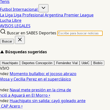
Tenis
Futbol Internacional
La Liga
Liga Profesional Argentina
Premier League
Lucha Libre
AVISOS LEGALES
Buscar en SABES Deportes
Buscar
▲
Búsquedas sugeridas
Huachipato
Deportes Concepción
Fernández Vial
UdeC
Biobío
VIVO
ndez
Momento bullalbo: el jocoso abrazo
Mosa y Cecilia Perez en el superclásico
ndez
Naval mete presión en la cima de
nció a Aguará en El Morro •
ndez
Huachipato sin salida: cayó goleado ante
 CAP Acero •