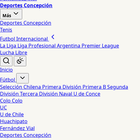
Deportes Concepción
Más
Deportes Concepción
Tenis
Futbol Internacional
La Liga
Liga Profesional Argentina
Premier League
Lucha Libre
Inicio
Fútbol
Selección Chilena
Primera División
Primera B
Segunda
División
Tercera División
Naval
U de Conce
Colo Colo
UC
U de Chile
Huachipato
Fernández Vial
Deportes Concepción