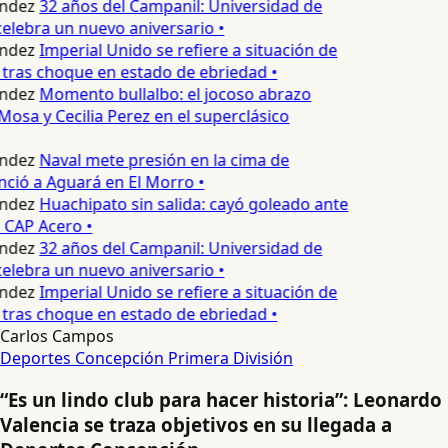
ndez
32 años del Campanil: Universidad de
elebra un nuevo aniversario •
ndez
Imperial Unido se refiere a situación de
tras choque en estado de ebriedad •
ndez
Momento bullalbo: el jocoso abrazo
Mosa y Cecilia Perez en el superclásico
ndez
Naval mete presión en la cima de
nció a Aguará en El Morro •
ndez
Huachipato sin salida: cayó goleado ante
 CAP Acero •
ndez
32 años del Campanil: Universidad de
elebra un nuevo aniversario •
ndez
Imperial Unido se refiere a situación de
tras choque en estado de ebriedad •
Carlos Campos
Deportes Concepción
Primera División
“Es un lindo club para hacer historia”: Leonardo
Valencia se traza objetivos en su llegada a