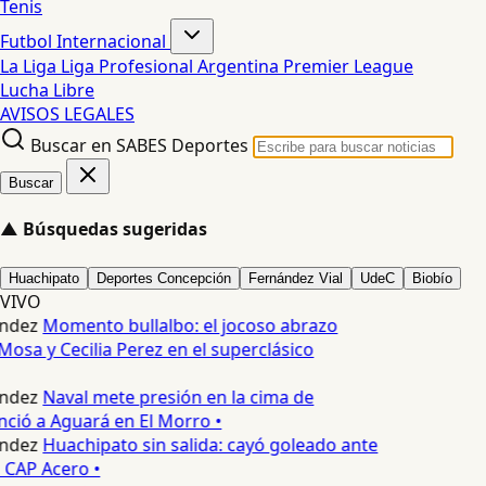
Tenis
Futbol Internacional
La Liga
Liga Profesional Argentina
Premier League
Lucha Libre
AVISOS LEGALES
Buscar en SABES Deportes
Buscar
▲
Búsquedas sugeridas
Huachipato
Deportes Concepción
Fernández Vial
UdeC
Biobío
VIVO
ndez
Momento bullalbo: el jocoso abrazo
Mosa y Cecilia Perez en el superclásico
ndez
Naval mete presión en la cima de
nció a Aguará en El Morro •
ndez
Huachipato sin salida: cayó goleado ante
 CAP Acero •