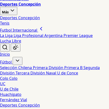
Deportes Concepción
Más
Deportes Concepción
Tenis
Futbol Internacional
La Liga
Liga Profesional Argentina
Premier League
Lucha Libre
Inicio
Fútbol
Selección Chilena
Primera División
Primera B
Segunda
División
Tercera División
Naval
U de Conce
Colo Colo
UC
U de Chile
Huachipato
Fernández Vial
Deportes Concepción